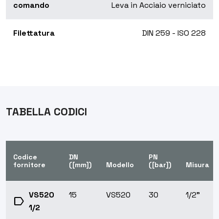
comando
Leva in Acciaio verniciato
Filettatura
DIN 259 - ISO 228
TABELLA CODICI
Codice
DN
PN
fornitore
([mm])
Modello
([bar])
Misura
VS520
15
VS520
30
1/2"
label
1/2