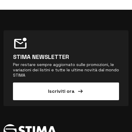
mark_email_unread
STIMA NEWSLETTER
Per restare sempre aggiornato sulle promozioni, le
variazioni dei listini e tutte le ultime novità dal mondo
STIMA
arrow_right_alt
Iscriviti ora