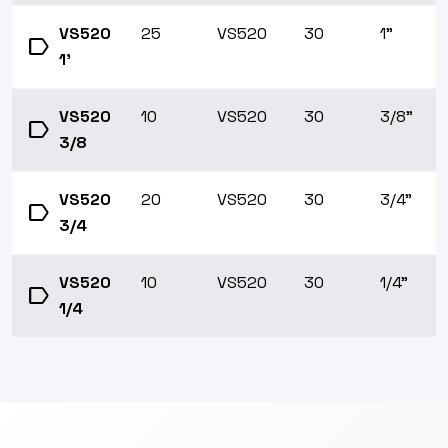
VS520
25
VS520
30
1"
label
1'
VS520
10
VS520
30
3/8"
label
3/8
VS520
20
VS520
30
3/4"
label
3/4
VS520
10
VS520
30
1/4"
label
1/4