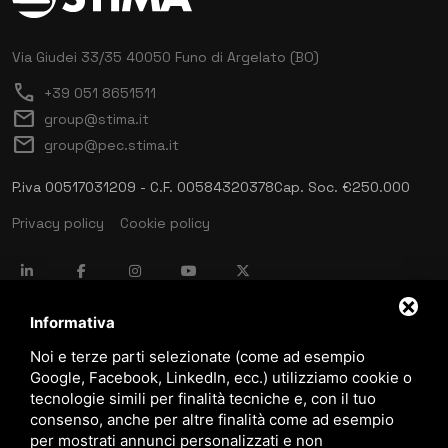
Via Giudei 33/35
40050 Funo di Argelato (BO)
call
+39 051 8651511
mail
group@stima.it
mail
group@pec.stima.it
P.iva 00517031209 - C.F. 00584320378
Cap. Soc. €250.000
Privacy policy
Cookie policy
language
ITALIANO
Informativa
Noi e terze parti selezionate (come ad esempio
Google, Facebook, LinkedIn, ecc.) utilizziamo cookie o
download
tecnologie simili per finalità tecniche e, con il tuo
Catalogo Stima
consenso, anche per altre finalità come ad esempio
download
per mostrati annunci personalizzati e non
Politica qualità e sicurezza