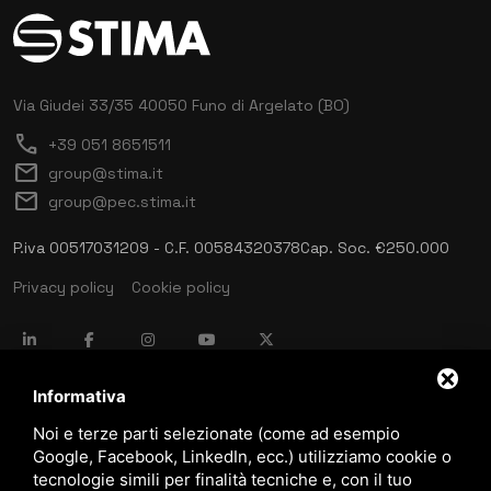
Via Giudei 33/35
40050 Funo di Argelato (BO)
call
+39 051 8651511
mail
group@stima.it
mail
group@pec.stima.it
P.iva 00517031209 - C.F. 00584320378
Cap. Soc. €250.000
Privacy policy
Cookie policy
language
ITALIANO
Informativa
Noi e terze parti selezionate (come ad esempio
Google, Facebook, LinkedIn, ecc.) utilizziamo cookie o
download
tecnologie simili per finalità tecniche e, con il tuo
Catalogo Stima