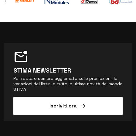
mark_email_unread
STIMA NEWSLETTER
Per restare sempre aggiornato sulle promozioni, le
variazioni dei listini e tutte le ultime novità dal mondo
STIMA
arrow_right_alt
Iscriviti ora