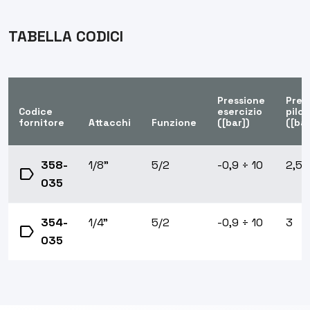
TABELLA CODICI
Pressione
Pres
Codice
esercizio
pilo
fornitore
Attacchi
Funzione
([bar])
([bar
358-
1/8"
5/2
-0,9 ÷ 10
2,5
label
035
354-
1/4"
5/2
-0,9 ÷ 10
3
label
035