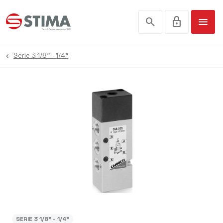
search
lock
menu
Serie 3 1/8” - 1/4”
SERIE 3 1/8” - 1/4”