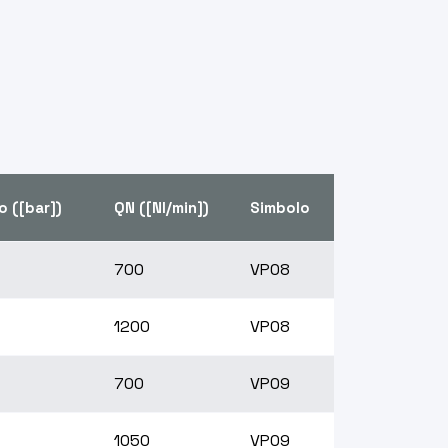
o ([bar])
QN ([Nl/min])
Simbolo
700
VP08
1200
VP08
700
VP09
1050
VP09