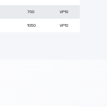
700
VP10
1050
VP10