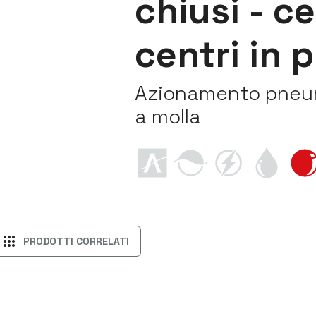
chiusi - ce
centri in 
Azionamento pneum
a molla
apps
PRODOTTI CORRELATI