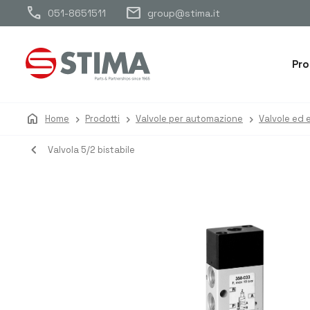
call
mail
051-8651511
group@stima.it
Pro
home
Home
Prodotti
Valvole per automazione
Valvole ed e
navigate_before
Valvola 5/2 bistabile