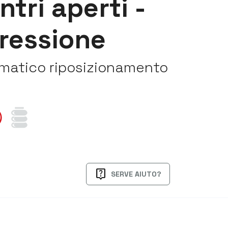
ntri aperti -
pressione
atico riposizionamento
live_help
SERVE AIUTO?