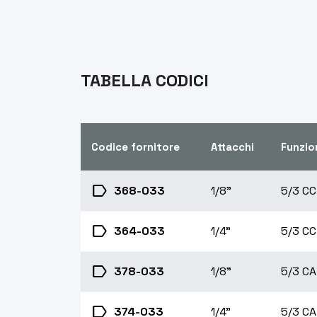
TABELLA CODICI
Codice fornitore
Attacchi
Funzio
label
368-033
1/8"
5/3 CC
label
364-033
1/4"
5/3 CC
label
378-033
1/8"
5/3 CA
label
374-033
1/4"
5/3 CA