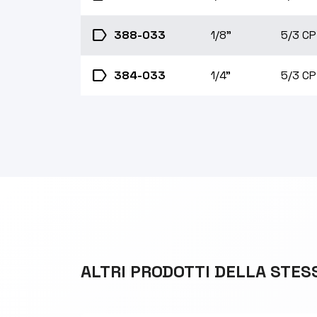
label
388-033
1/8"
5/3 CP
label
384-033
1/4"
5/3 CP
ALTRI PRODOTTI DELLA STES