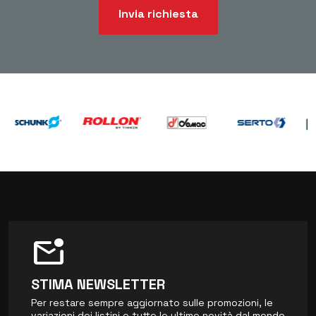
Invia richiesta
mark_email_unread
STIMA NEWSLETTER
Per restare sempre aggiornato sulle promozioni, le
variazioni dei listini e tutte le ultime novità dal mondo