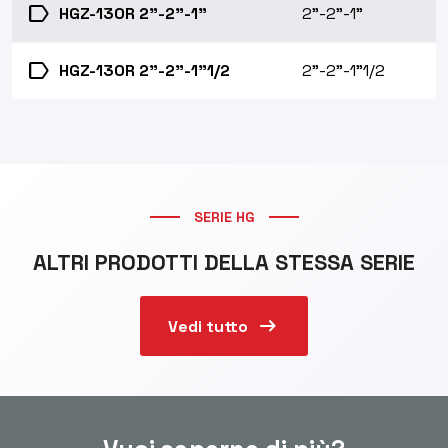
label
HGZ-130R 2"-2"-1"
2"-2"-1"
label
HGZ-130R 2"-2"-1"1/2
2"-2"-1"1/2
SERIE HG
ALTRI PRODOTTI DELLA STESSA SERIE
arrow_right_alt
Vedi tutto