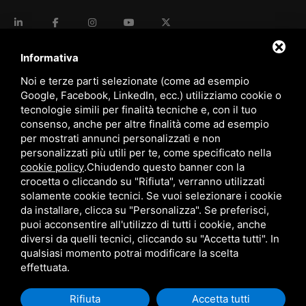
language
ITALIANO
Informativa
Noi e terze parti selezionate (come ad esempio
Google, Facebook, LinkedIn, ecc.) utilizziamo cookie o
download
tecnologie simili per finalità tecniche e, con il tuo
Catalogo Stima
consenso, anche per altre finalità come ad esempio
download
per mostrati annunci personalizzati e non
Politica qualità e sicurezza
personalizzati più utili per te, come specificato nella
cookie policy
.
Chiudendo questo banner con la
crocetta o cliccando su "Rifiuta", verranno utilizzati
solamente cookie tecnici. Se vuoi selezionare i cookie
da installare, clicca su "Personalizza". Se preferisci,
puoi acconsentire all'utilizzo di tutti i cookie, anche
diversi da quelli tecnici, cliccando su "Accetta tutti". In
qualsiasi momento potrai modificare la scelta
Questo sito è protetto da Google reCAPTCHA v3,
Privacy Policy
e
Terms of Service
di Google.
effettuata.
Rifiuta
Accetta tutti