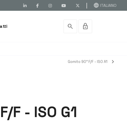
language
ITALIANO
search
lock
atti
chevron_right
Gomito 90° F/F - ISO A1
F/F - ISO G1