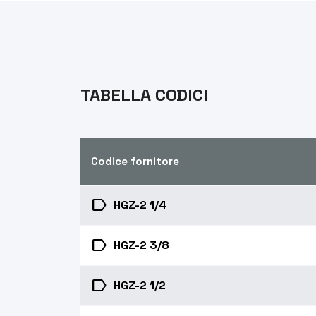
TABELLA CODICI
Codice fornitore
label
HGZ-2 1/4
label
HGZ-2 3/8
label
HGZ-2 1/2