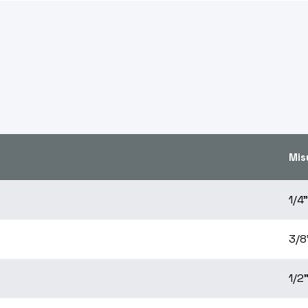
Mis
1/4"
3/8
1/2