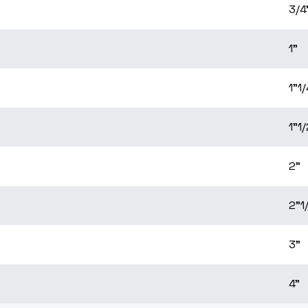
3/4
1"
1"1/
1"1/
2"
2"1
3"
4"