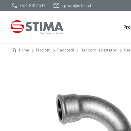
call
mail
051-8651511
group@stima.it
Pro
home
Home
Prodotti
Raccordi
Raccordi adattatori
Ser