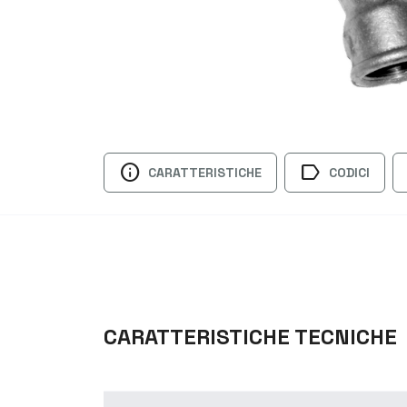
info
label
CARATTERISTICHE
CODICI
CARATTERISTICHE TECNICHE