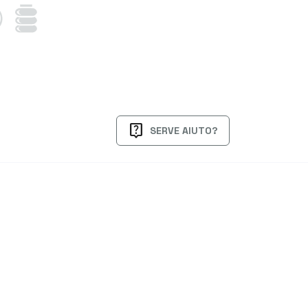
live_help
SERVE AIUTO?