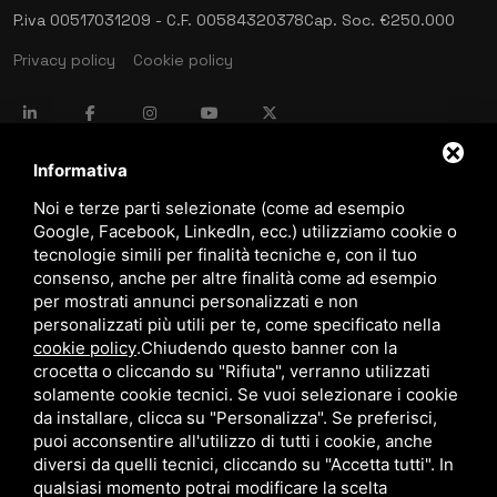
P.iva 00517031209 - C.F. 00584320378
Cap. Soc. €250.000
Privacy policy
Cookie policy
language
ITALIANO
Informativa
Noi e terze parti selezionate (come ad esempio
Google, Facebook, LinkedIn, ecc.) utilizziamo cookie o
download
tecnologie simili per finalità tecniche e, con il tuo
Catalogo Stima
consenso, anche per altre finalità come ad esempio
download
per mostrati annunci personalizzati e non
Politica qualità e sicurezza
personalizzati più utili per te, come specificato nella
cookie policy
.
Chiudendo questo banner con la
crocetta o cliccando su "Rifiuta", verranno utilizzati
solamente cookie tecnici. Se vuoi selezionare i cookie
da installare, clicca su "Personalizza". Se preferisci,
puoi acconsentire all'utilizzo di tutti i cookie, anche
diversi da quelli tecnici, cliccando su "Accetta tutti". In
qualsiasi momento potrai modificare la scelta
Questo sito è protetto da Google reCAPTCHA v3,
Privacy Policy
e