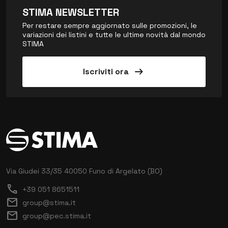
STIMA NEWSLETTER
Per restare sempre aggiornato sulle promozioni, le
variazioni dei listini e tutte le ultime novità dal mondo
STIMA
arrow_right_alt
Iscriviti ora
Via Giudei 33/35
40050 Funo di Argelato (BO)
call
+39 051 8651511
mail
group@stima.it
mail
group@pec.stima.it