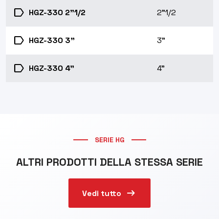
label
HGZ-330 2"1/2
2"1/2
label
HGZ-330 3"
3"
label
HGZ-330 4"
4"
SERIE HG
ALTRI PRODOTTI DELLA STESSA SERIE
arrow_right_alt
Vedi tutto