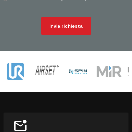
Invia richiesta
mark_email_unread