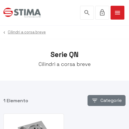
search
lock
menu
Cilindri a corsa breve
Serie QN
Cilindri a corsa breve
filter_list
Categorie
1 Elemento