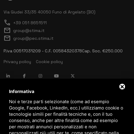
Via Giudei 33/35
40050 Funo di Argelato (BO)
call
+39 051 8651511
mail
group@stima.it
mail
group@pec.stima.it
P.iva 00517031209 - C.F. 00584320378
Cap. Soc. €250.000
Privacy policy
Cookie policy
language
ITALIANO
Informativa
Noi e terze parti selezionate (come ad esempio
Google, Facebook, LinkedIn, ecc.) utilizziamo cookie o
download
tecnologie simili per finalità tecniche e, con il tuo
Catalogo Stima
consenso, anche per altre finalità come ad esempio
download
per mostrati annunci personalizzati e non
Politica qualità e sicurezza
personalizzati più utili per te, come specificato nella