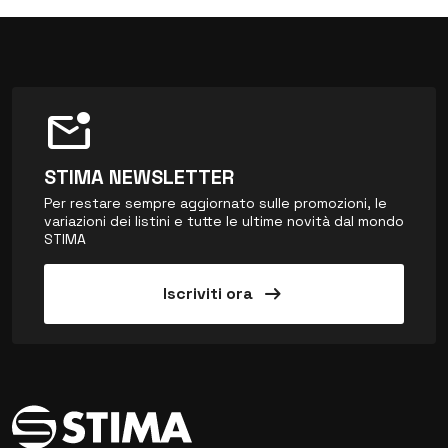
mark_email_unread
STIMA NEWSLETTER
Per restare sempre aggiornato sulle promozioni, le
variazioni dei listini e tutte le ultime novità dal mondo
STIMA
arrow_right_alt
Iscriviti ora