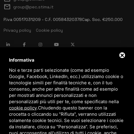
mail
group@pec.stima.it
P.iva 00517031209 - C.F. 00584320378
Cap. Soc. €250.000
Privacy policy
Cookie policy
language
ITALIANO
Informativa
Noi e terze parti selezionate (come ad esempio
Google, Facebook, LinkedIn, ecc.) utilizziamo cookie o
download
tecnologie simili per finalità tecniche e, con il tuo
Catalogo Stima
consenso, anche per altre finalità come ad esempio
download
per mostrati annunci personalizzati e non
Politica qualità e sicurezza
personalizzati più utili per te, come specificato nella
cookie policy
.
Chiudendo questo banner con la
crocetta o cliccando su "Rifiuta", verranno utilizzati
solamente cookie tecnici. Se vuoi selezionare i cookie
da installare, clicca su "Personalizza". Se preferisci,
puoi acconsentire all'utilizzo di tutti i cookie, anche