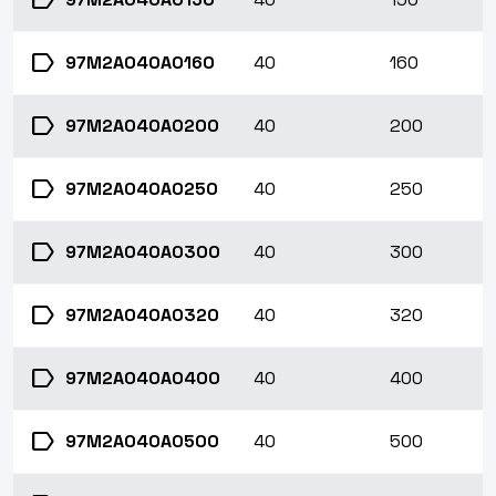
label
label
97M2A040A0160
40
160
label
97M2A040A0200
40
200
label
97M2A040A0250
40
250
label
97M2A040A0300
40
300
label
97M2A040A0320
40
320
label
97M2A040A0400
40
400
label
97M2A040A0500
40
500