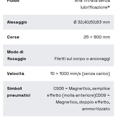
Fluido
Aria filtrata senza
lubrificazione*
Alesaggio
Ø 32;40;50;63 mm
Corse
25 ÷ 800 mm
Modo di
fissaggio
Filetti sul corpo o ancoraggi
Velocità
10 ÷ 1000 mm/s (senza carico)
Simboli
CS06 = Magnetico, semplice
pneumatici
effetto (molla anteriore)CD09 =
Magnetico, doppio effetto,
ammortizzato