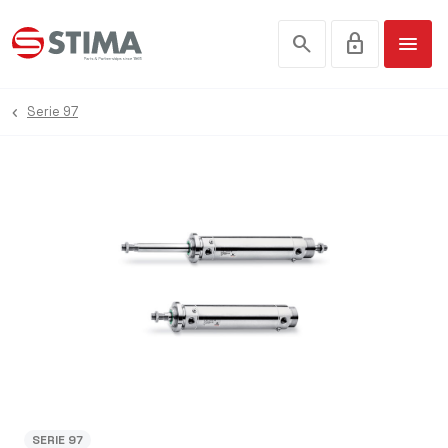
search
lock
menu
Serie 97
SERIE 97