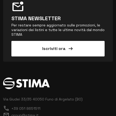
mark_email_unread
STIMA NEWSLETTER
Per restare sempre aggiornato sulle promozioni, le
variazioni dei listini e tutte le ultime novità dal mondo
STIMA
arrow_right_alt
Iscriviti ora
Via Giudei 33/35
40050 Funo di Argelato (BO)
call
+39 051 8651511
mail
group@stima.it