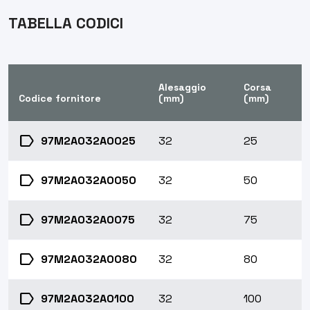
TABELLA CODICI
Alesaggio
Corsa
Codice fornitore
(mm)
(mm)
label
97M2A032A0025
32
25
label
97M2A032A0050
32
50
label
97M2A032A0075
32
75
label
97M2A032A0080
32
80
label
97M2A032A0100
32
100