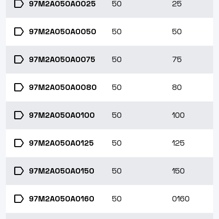
label
97M2A050A0025
50
25
label
97M2A050A0050
50
50
label
97M2A050A0075
50
75
label
97M2A050A0080
50
80
label
97M2A050A0100
50
100
label
97M2A050A0125
50
125
label
97M2A050A0150
50
150
label
97M2A050A0160
50
0160