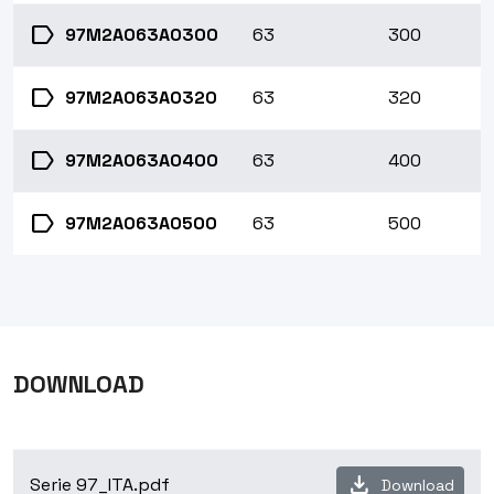
label
97M2A063A0300
63
300
label
97M2A063A0320
63
320
label
97M2A063A0400
63
400
label
97M2A063A0500
63
500
DOWNLOAD
download
Serie 97_ITA.pdf
Download