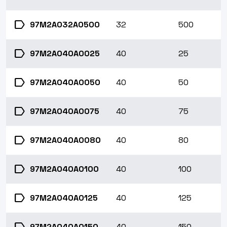
label
97M2A032A0500
32
500
label
97M2A040A0025
40
25
label
97M2A040A0050
40
50
label
97M2A040A0075
40
75
label
97M2A040A0080
40
80
label
97M2A040A0100
40
100
label
97M2A040A0125
40
125
97M2A040A0150
40
150