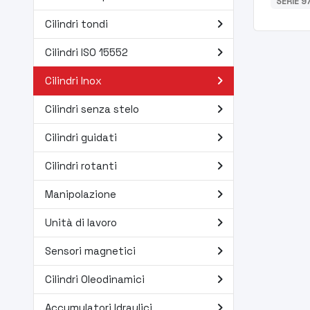
SERIE 9
navigate_next
Cilindri tondi
navigate_next
Cilindri ISO 15552
navigate_next
Cilindri Inox
navigate_next
Cilindri senza stelo
navigate_next
Cilindri guidati
navigate_next
Cilindri rotanti
navigate_next
Manipolazione
navigate_next
Unità di lavoro
navigate_next
Sensori magnetici
navigate_next
Cilindri Oleodinamici
navigate_next
Accumulatori Idraulici