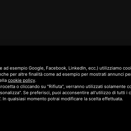
e ad esempio Google, Facebook, LinkedIn, ecc.) utilizziamo cooki
nche per altre finalità come ad esempio per mostrati annunci pe
ella
cookie policy
.
cetta o cliccando su "Rifiuta", verranno utilizzati solamente co
sonalizza". Se preferisci, puoi acconsentire all'utilizzo di tutti i
". In qualsiasi momento potrai modificare la scelta effettuata.
cy Policy
e
Terms of Service
di Google.