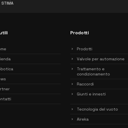
o STIMA
utili
Prodotti
ome
Prodotti
ienda
Valvole per automazione
botica
Trattamento e
condizionamento
ews
Raccordi
rtner
Giunti e innesti
ntatti
Tecnologia del vuoto
Aireka