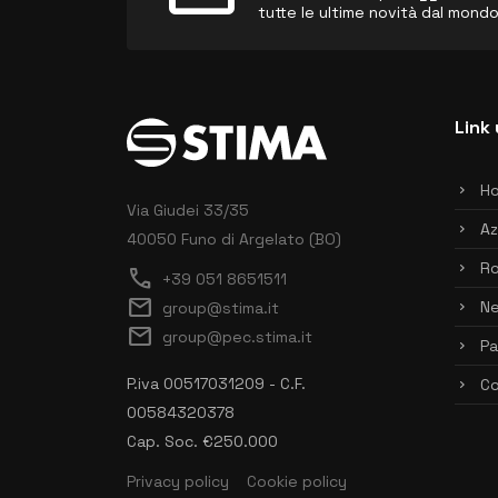
tutte le ultime novità dal mond
Link 
H
Via Giudei 33/35
Az
40050 Funo di Argelato (BO)
Ro
call
+39 051 8651511
mail
N
group@stima.it
mail
group@pec.stima.it
Pa
P.iva 00517031209 - C.F.
Co
00584320378
Cap. Soc. €250.000
Privacy policy
Cookie policy