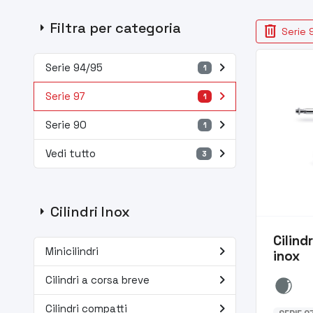
arrow_right
Filtra per categoria
delete
Serie 
navigate_next
Serie 94/95
1
navigate_next
Serie 97
1
navigate_next
Serie 90
1
navigate_next
Vedi tutto
3
arrow_right
Cilindri Inox
Cilind
navigate_next
Minicilindri
inox
navigate_next
Cilindri a corsa breve
navigate_next
Cilindri compatti