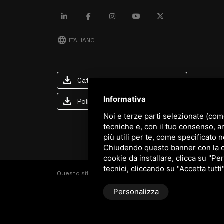
language
ITALIANO
download
Catalogo Stima
Informativa
download
Politica qualità e sicurezza
Noi e terze parti selezionate (com
tecniche e, con il tuo consenso, a
più utili per te, come specificato n
Chiudendo questo banner con la cro
cookie da installare, clicca su "Per
tecnici, cliccando su "Accetta tutti
Questo sito è protetto da Google reCAPTCHA v3,
Priva
Personalizza