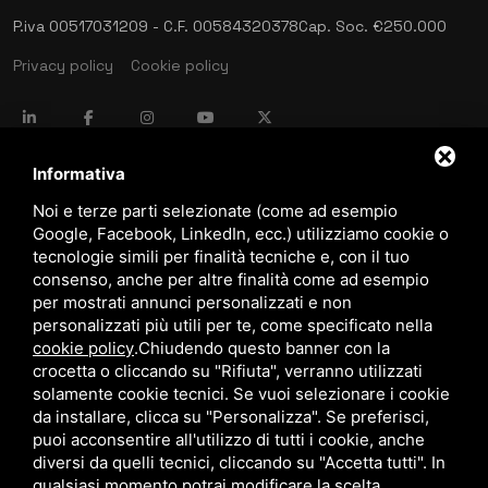
P.iva 00517031209 - C.F. 00584320378
Cap. Soc. €250.000
Privacy policy
Cookie policy
language
ITALIANO
Informativa
Noi e terze parti selezionate (come ad esempio
Google, Facebook, LinkedIn, ecc.) utilizziamo cookie o
download
tecnologie simili per finalità tecniche e, con il tuo
Catalogo Stima
consenso, anche per altre finalità come ad esempio
download
per mostrati annunci personalizzati e non
Politica qualità e sicurezza
personalizzati più utili per te, come specificato nella
cookie policy
.
Chiudendo questo banner con la
crocetta o cliccando su "Rifiuta", verranno utilizzati
solamente cookie tecnici. Se vuoi selezionare i cookie
da installare, clicca su "Personalizza". Se preferisci,
puoi acconsentire all'utilizzo di tutti i cookie, anche
diversi da quelli tecnici, cliccando su "Accetta tutti". In
qualsiasi momento potrai modificare la scelta
Questo sito è protetto da Google reCAPTCHA v3,
Privacy Policy
e