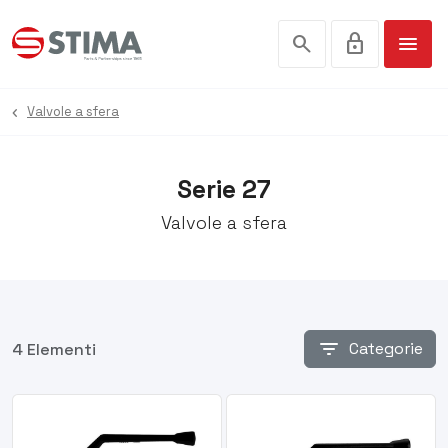
search
lock
menu
Valvole a sfera
Serie 27
Valvole a sfera
filter_list
Categorie
4 Elementi