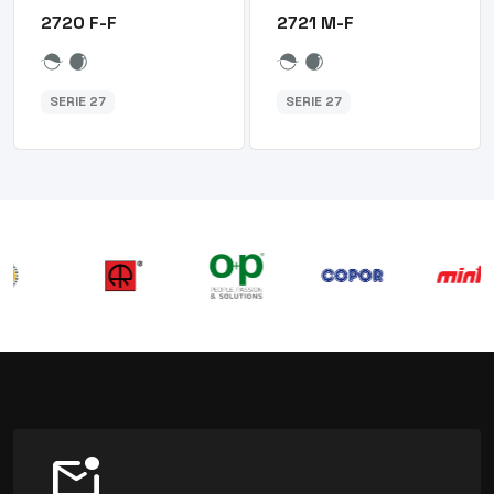
2720 F-F
2721 M-F
SERIE 27
SERIE 27
mark_email_unread