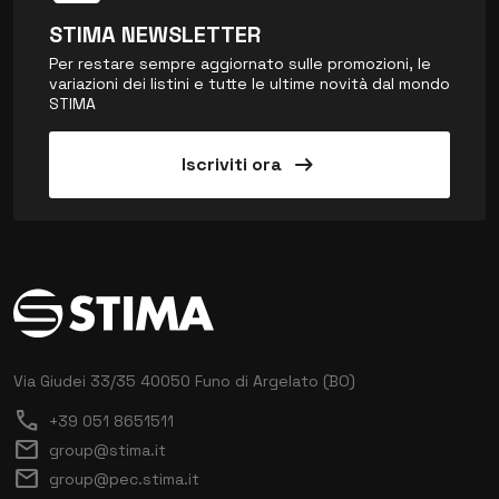
STIMA NEWSLETTER
Per restare sempre aggiornato sulle promozioni, le
variazioni dei listini e tutte le ultime novità dal mondo
STIMA
arrow_right_alt
Iscriviti ora
Via Giudei 33/35
40050 Funo di Argelato (BO)
call
+39 051 8651511
mail
group@stima.it
mail
group@pec.stima.it