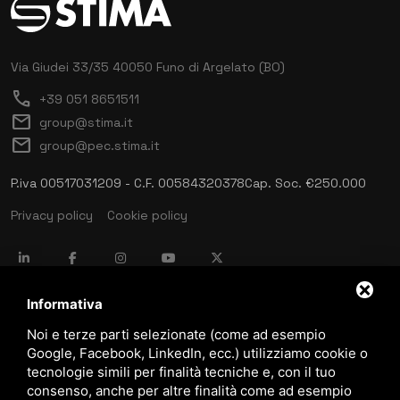
Via Giudei 33/35
40050 Funo di Argelato (BO)
call
+39 051 8651511
mail
group@stima.it
mail
group@pec.stima.it
P.iva 00517031209 - C.F. 00584320378
Cap. Soc. €250.000
Privacy policy
Cookie policy
language
ITALIANO
Informativa
Noi e terze parti selezionate (come ad esempio
Google, Facebook, LinkedIn, ecc.) utilizziamo cookie o
download
tecnologie simili per finalità tecniche e, con il tuo
Catalogo Stima
consenso, anche per altre finalità come ad esempio