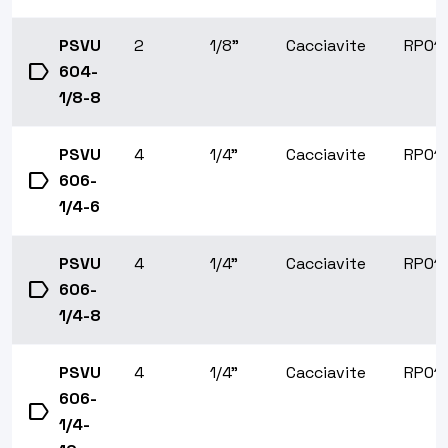
PSVU
2
1/8"
Cacciavite
RP01
label
604-
1/8-8
PSVU
4
1/4"
Cacciavite
RP01
label
606-
1/4-6
PSVU
4
1/4"
Cacciavite
RP01
label
606-
1/4-8
PSVU
4
1/4"
Cacciavite
RP01
606-
label
1/4-