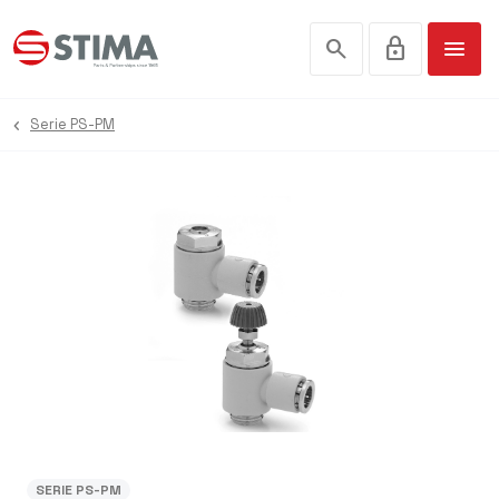
search
lock
menu
Serie PS-PM
SERIE PS-PM