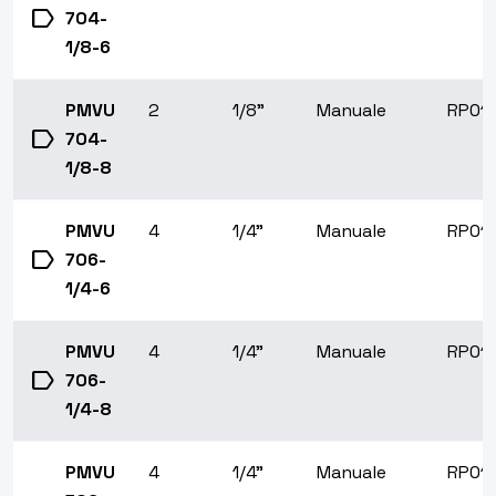
label
704-
1/8-6
PMVU
2
1/8"
Manuale
RP01
label
704-
1/8-8
PMVU
4
1/4"
Manuale
RP01
label
706-
1/4-6
PMVU
4
1/4"
Manuale
RP01
label
706-
1/4-8
PMVU
4
1/4"
Manuale
RP01