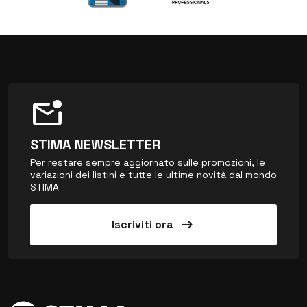
mark_email_unread
STIMA NEWSLETTER
Per restare sempre aggiornato sulle promozioni, le
variazioni dei listini e tutte le ultime novità dal mondo
STIMA
arrow_right_alt
Iscriviti ora