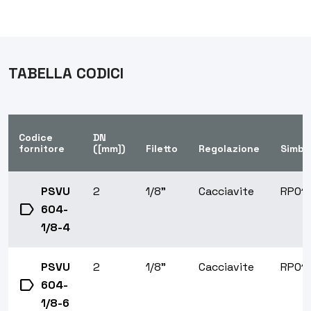
TABELLA CODICI
Codice
DN
fornitore
([mm])
Filetto
Regolazione
Simbo
PSVU
2
1/8"
Cacciavite
RP01
label
604-
1/8-4
PSVU
2
1/8"
Cacciavite
RP01
label
604-
1/8-6