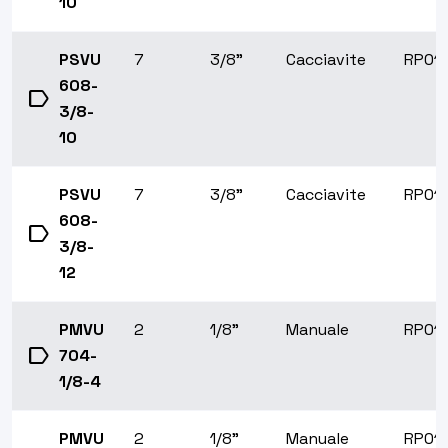
10
PSVU
7
3/8"
Cacciavite
RP01
608-
label
3/8-
10
PSVU
7
3/8"
Cacciavite
RP01
608-
label
3/8-
12
PMVU
2
1/8"
Manuale
RP01
label
704-
1/8-4
PMVU
2
1/8"
Manuale
RP01