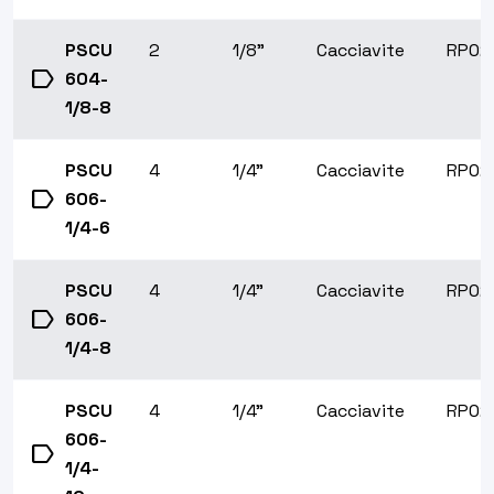
PSCU
2
1/8"
Cacciavite
RP02
label
604-
1/8-8
PSCU
4
1/4"
Cacciavite
RP02
label
606-
1/4-6
PSCU
4
1/4"
Cacciavite
RP02
label
606-
1/4-8
PSCU
4
1/4"
Cacciavite
RP02
606-
label
1/4-