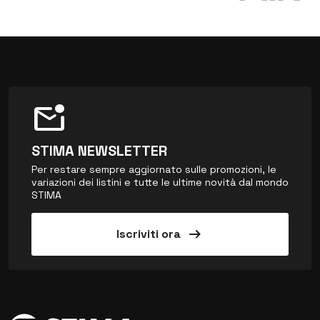
mark_email_unread
STIMA NEWSLETTER
Per restare sempre aggiornato sulle promozioni, le
variazioni dei listini e tutte le ultime novità dal mondo
STIMA
arrow_right_alt
Iscriviti ora