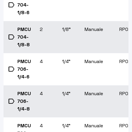
label
704-
1/8-6
PMCU
2
1/8"
Manuale
RP02
label
704-
1/8-8
PMCU
4
1/4"
Manuale
RP02
label
706-
1/4-6
PMCU
4
1/4"
Manuale
RP02
label
706-
1/4-8
PMCU
4
1/4"
Manuale
RP02