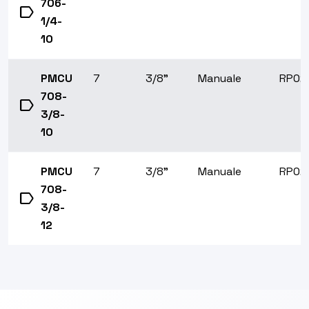
706-
label
1/4-
10
PMCU
7
3/8"
Manuale
RP02
708-
label
3/8-
10
PMCU
7
3/8"
Manuale
RP02
708-
label
3/8-
12