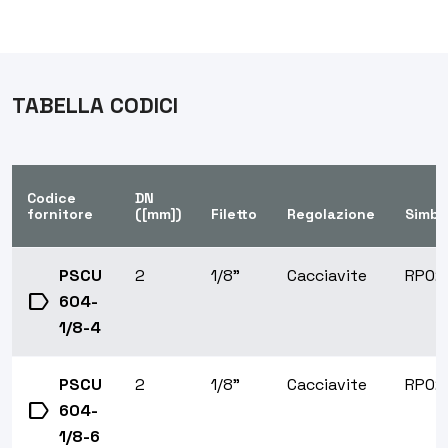
TABELLA CODICI
Codice
DN
fornitore
([mm])
Filetto
Regolazione
Simbo
PSCU
2
1/8"
Cacciavite
RP02
label
604-
1/8-4
PSCU
2
1/8"
Cacciavite
RP02
label
604-
1/8-6