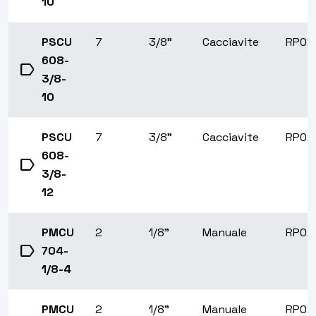
10
PSCU
7
3/8"
Cacciavite
RP02
608-
label
3/8-
10
PSCU
7
3/8"
Cacciavite
RP02
608-
label
3/8-
12
PMCU
2
1/8"
Manuale
RP02
label
704-
1/8-4
PMCU
2
1/8"
Manuale
RP02