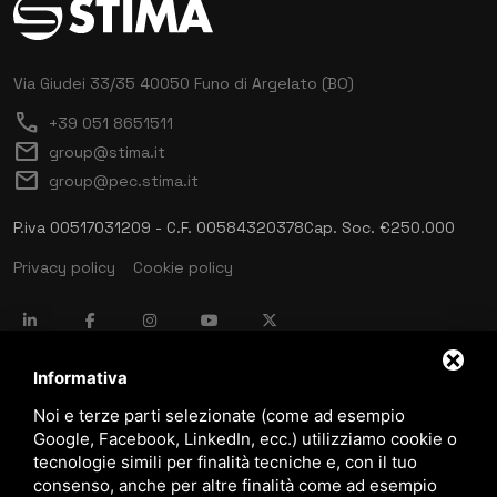
Via Giudei 33/35
40050 Funo di Argelato (BO)
call
+39 051 8651511
mail
group@stima.it
mail
group@pec.stima.it
P.iva 00517031209 - C.F. 00584320378
Cap. Soc. €250.000
Privacy policy
Cookie policy
language
ITALIANO
Informativa
Noi e terze parti selezionate (come ad esempio
Google, Facebook, LinkedIn, ecc.) utilizziamo cookie o
download
tecnologie simili per finalità tecniche e, con il tuo
Catalogo Stima
consenso, anche per altre finalità come ad esempio