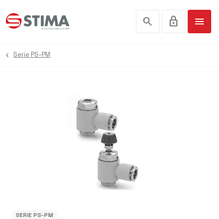
search
lock
menu
Serie PS-PM
SERIE PS-PM