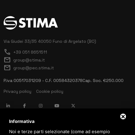
Via Giudei 33/35
40050 Funo di Argelato (BO)
call
+39 051 8651511
mail
group@stima.it
mail
group@pec.stima.it
P.iva 00517031209 - C.F. 00584320378
Cap. Soc. €250.000
Privacy policy
Cookie policy
language
ITALIANO
Informativa
Noi e terze parti selezionate (come ad esempio