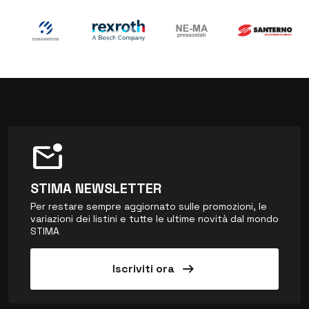
mark_email_unread
STIMA NEWSLETTER
Per restare sempre aggiornato sulle promozioni, le
variazioni dei listini e tutte le ultime novità dal mondo
STIMA
arrow_right_alt
Iscriviti ora