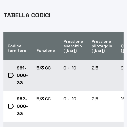
TABELLA CODICI
Pressione
Pressione
Codice
esercizio
pilotaggio
QN
fornitore
Funzione
([bar])
([bar])
([N
961-
5/3 CC
0 ÷ 10
2,5
90
label
000-
33
962-
5/3 CC
0 ÷ 10
2,5
16
label
000-
33