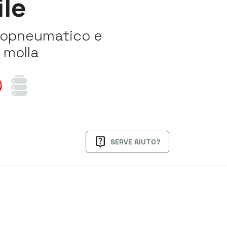
le
ropneumatico e
 molla
live_help
SERVE AIUTO?