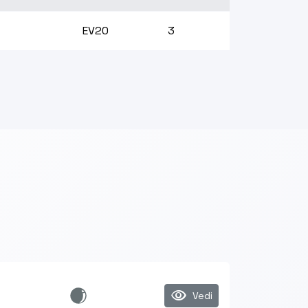
EV20
3
visibility
Vedi