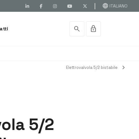
language
ITALIANO
search
lock
atti
chevron_right
Elettrovalvola 5/2 bistabile
vola 5/2