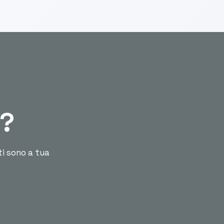
ù?
ti sono a tua