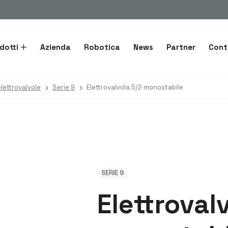
dotti
Azienda
Robotica
News
Partner
Cont
lettrovalvole
Serie 9
Elettrovalvola 5/2 monostabile
SERIE 9
Elettroval