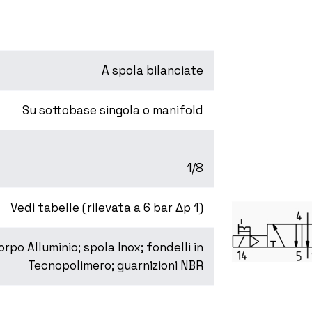
A spola bilanciate
Su sottobase singola o manifold
1/8
Vedi tabelle (rilevata a 6 bar Δp 1)
orpo Alluminio; spola Inox; fondelli in
Tecnopolimero; guarnizioni NBR