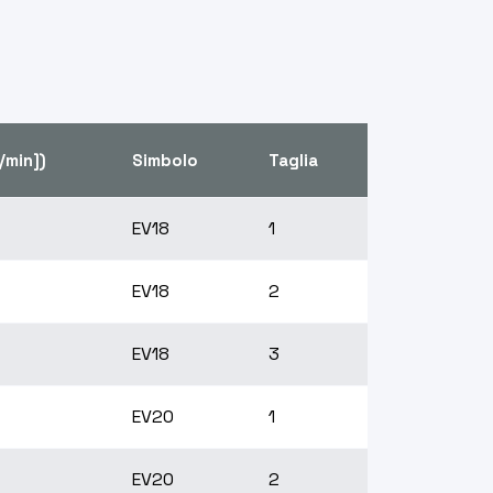
/min])
Simbolo
Taglia
EV18
1
EV18
2
EV18
3
EV20
1
EV20
2