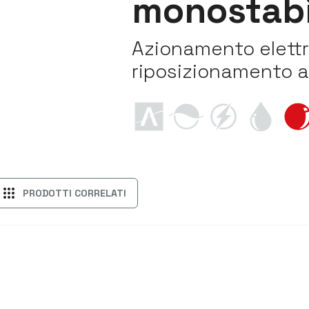
monostabi
Azionamento elett
riposizionamento a
apps
PRODOTTI CORRELATI