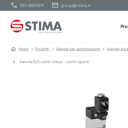
call
mail
051-8651511
group@stima.it
Pro
home
Home
Prodotti
Valvole per automazione
Valvole ed e
navigate_before
Valvola 5/3 centri chiusi - centri aperti