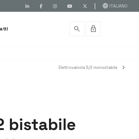
language
ITALIANO
search
lock
atti
chevron_right
Elettrovalvola 5/2 monostabile
2 bistabile