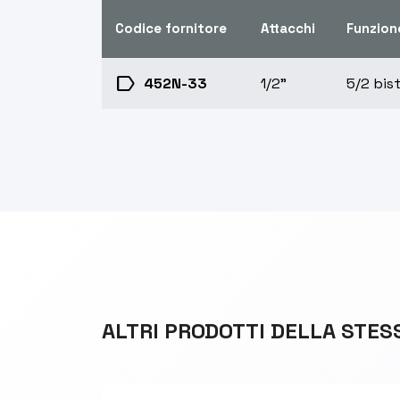
Codice fornitore
Attacchi
Funzion
label
452N-33
1/2"
5/2 bis
ALTRI PRODOTTI DELLA STES