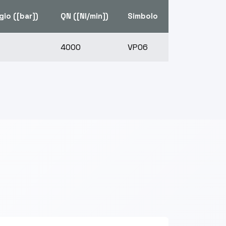
gio ([bar])
QN ([Nl/min])
Simbolo
4000
VP06