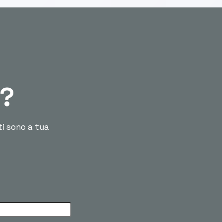
ù?
ti sono a tua