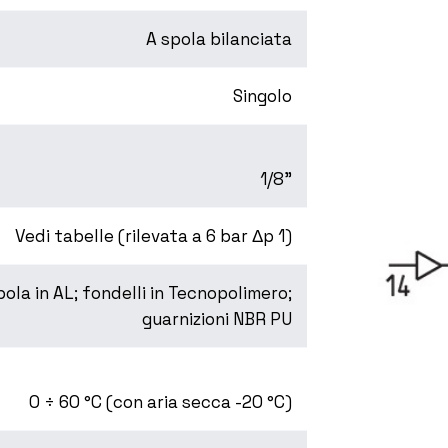
A spola bilanciata
Singolo
1/8”
Vedi tabelle (rilevata a 6 bar Δp 1)
ola in AL; fondelli in Tecnopolimero;
guarnizioni NBR PU
0 ÷ 60 °C (con aria secca -20 °C)