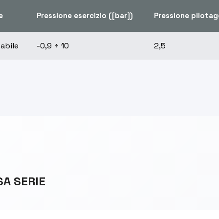
e
Pressione esercizio ([bar])
Pressione pilotag
tabile
-0,9 ÷ 10
2,5
SA SERIE