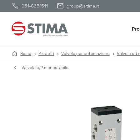
call
mail
051-8651511
group@stima.it
Pro
home
Home
Prodotti
Valvole per automazione
Valvole ed e
navigate_before
Valvola 5/2 monostabile