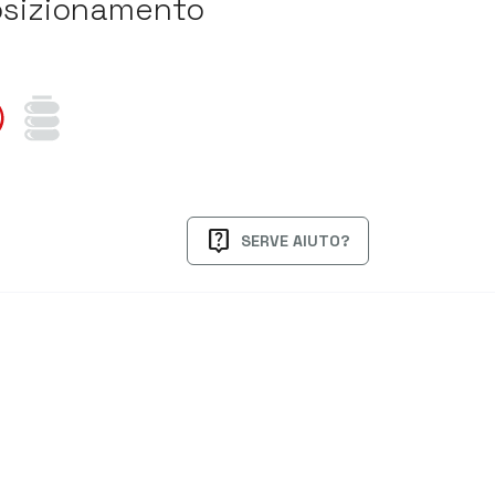
osizionamento
live_help
SERVE AIUTO?