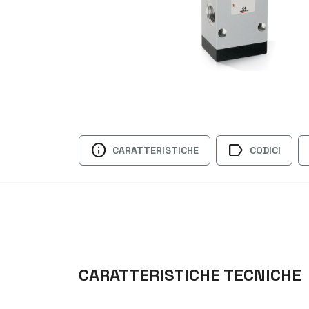
info
label
CARATTERISTICHE
CODICI
CARATTERISTICHE TECNICHE