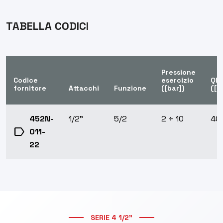
TABELLA CODICI
Pressione
Codice
esercizio
QN
fornitore
Attacchi
Funzione
([bar])
([N
452N-
1/2"
5/2
2 ÷ 10
40
label
011-
22
SERIE 4 1/2"