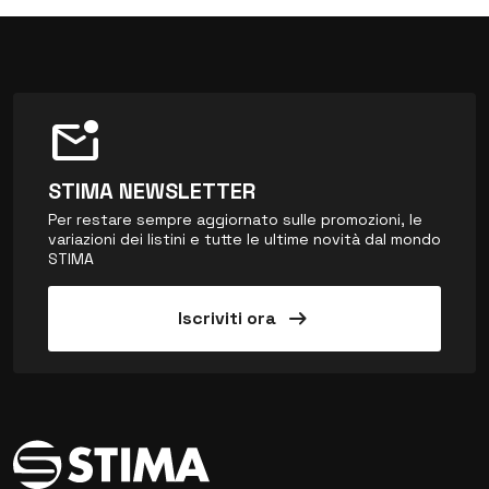
mark_email_unread
STIMA NEWSLETTER
Per restare sempre aggiornato sulle promozioni, le
variazioni dei listini e tutte le ultime novità dal mondo
STIMA
arrow_right_alt
Iscriviti ora