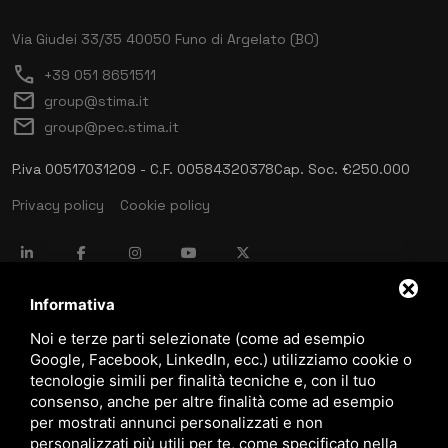
Via Giudei 33/35
40050 Funo di Argelato (BO)
call
+39 051 8651511
mail
group@stima.it
mail
group@pec.stima.it
P.iva 00517031209 - C.F. 00584320378
Cap. Soc. €250.000
Privacy policy
Cookie policy
language
ITALIANO
Informativa
Noi e terze parti selezionate (come ad esempio
Google, Facebook, LinkedIn, ecc.) utilizziamo cookie o
download
tecnologie simili per finalità tecniche e, con il tuo
Catalogo Stima
consenso, anche per altre finalità come ad esempio
download
per mostrati annunci personalizzati e non
Politica qualità e sicurezza
personalizzati più utili per te, come specificato nella