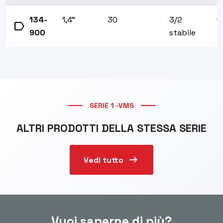
134-
1,4"
30
3/2
1
label
900
stabile
SERIE 1 -VMS
ALTRI PRODOTTI DELLA STESSA SERIE
arrow_right_alt
Vedi tutto
Vuoi saperne di più?