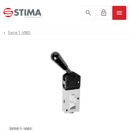
search
lock
menu
Serie 1 -VMS
SERIE 1 -VMS