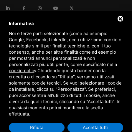
language
ITALIANO
Informativa
Noi e terze parti selezionate (come ad esempio
Google, Facebook, LinkedIn, ecc.) utilizziamo cookie o
download
tecnologie simili per finalità tecniche e, con il tuo
Catalogo Stima
consenso, anche per altre finalità come ad esempio
download
per mostrati annunci personalizzati e non
Politica qualità e sicurezza
personalizzati più utili per te, come specificato nella
cookie policy
.
Chiudendo questo banner con la
crocetta o cliccando su "Rifiuta", verranno utilizzati
solamente cookie tecnici. Se vuoi selezionare i cookie
da installare, clicca su "Personalizza". Se preferisci,
puoi acconsentire all'utilizzo di tutti i cookie, anche
diversi da quelli tecnici, cliccando su "Accetta tutti". In
qualsiasi momento potrai modificare la scelta
Questo sito è protetto da Google reCAPTCHA v3,
Privacy Policy
e
Terms of Service
di Google.
effettuata.
Rifiuta
Accetta tutti