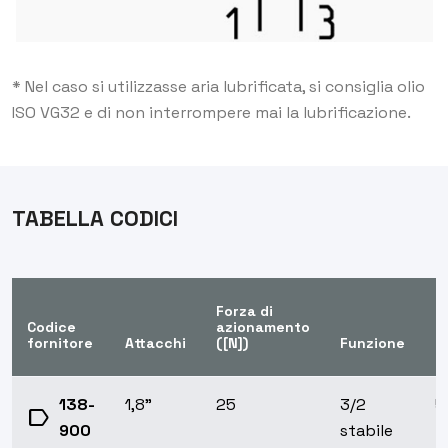
* Nel caso si utilizzasse aria lubrificata, si consiglia olio
ISO VG32 e di non interrompere mai la lubrificazione.
TABELLA CODICI
Forza di
Codice
azionamento
Q
fornitore
Attacchi
([N])
Funzione
(
138-
1,8"
25
3/2
5
label
900
stabile