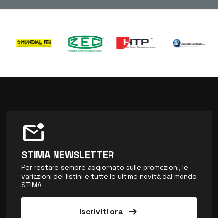
mark_email_unread
STIMA NEWSLETTER
Per restare sempre aggiornato sulle promozioni, le
variazioni dei listini e tutte le ultime novità dal mondo
STIMA
arrow_right_alt
Iscriviti ora