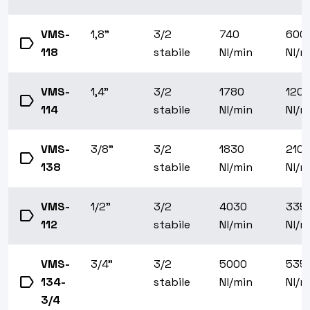
VMS-
1,8"
3/2
740
600
label
118
stabile
Nl/min
Nl/m
VMS-
1,4"
3/2
1780
120
label
114
stabile
Nl/min
Nl/m
VMS-
3/8"
3/2
1830
210
label
138
stabile
Nl/min
Nl/m
VMS-
1/2"
3/2
4030
335
label
112
stabile
Nl/min
Nl/m
VMS-
3/4"
3/2
5000
535
label
134-
stabile
Nl/min
Nl/m
3/4