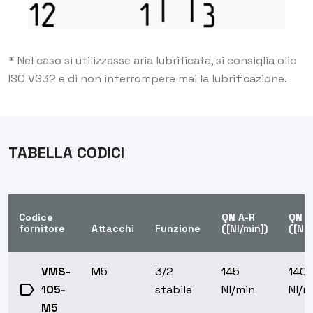
* Nel caso si utilizzasse aria lubrificata, si consiglia olio
ISO VG32 e di non interrompere mai la lubrificazione.
TABELLA CODICI
Codice
QN A-R
QN P
fornitore
Attacchi
Funzione
([Nl/min])
([Nl/
VMS-
M5
3/2
145
140
label
105-
stabile
Nl/min
Nl/m
M5