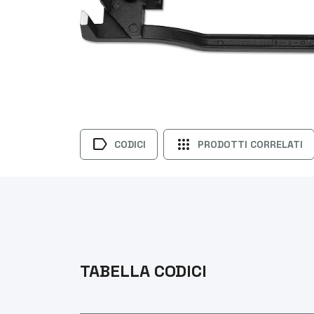
label
apps
CODICI
PRODOTTI CORRELATI
TABELLA CODICI