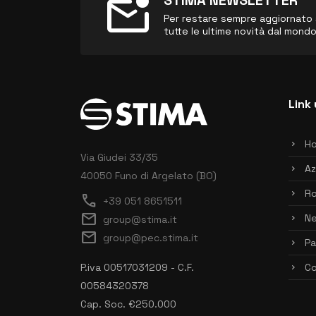
mark_email_unread
STIMA NEWSLETTER
Per restare sempre aggiornato sul
tutte le ultime novità dal mond
Link 
H
Via Giudei 33/35
Az
40050 Funo di Argelato (BO)
Ro
call
+39 051 8651511
mail
N
group@stima.it
mail
group@pec.stima.it
Pa
P.iva 00517031209 - C.F.
Co
00584320378
Cap. Soc. €250.000