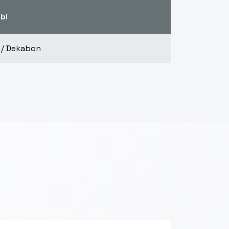
ubi
 / Dekabon