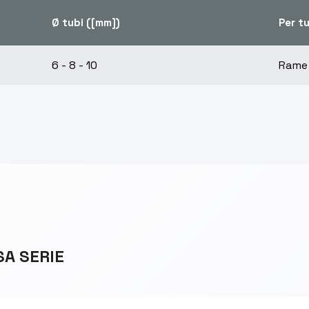
Ø tubi ([mm])
Per t
6 - 8 - 10
Rame
SA SERIE