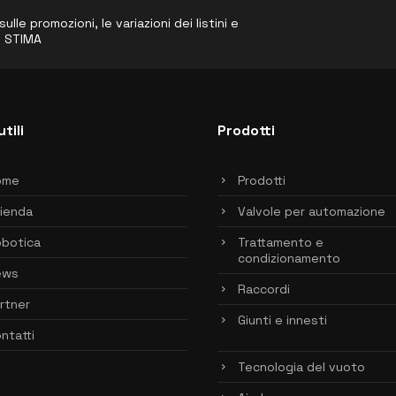
le promozioni, le variazioni dei listini e
o STIMA
utili
Prodotti
ome
Prodotti
ienda
Valvole per automazione
botica
Trattamento e
condizionamento
ews
Raccordi
rtner
Giunti e innesti
ntatti
Tecnologia del vuoto