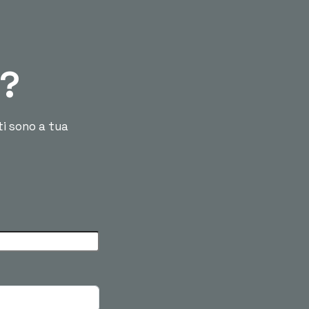
ù?
ti sono a tua