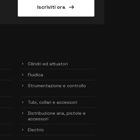
arrow_right_alt
Iscriviti ora
Cilindri ed attuatori
Fluidica
Strumentazione e controllo
Tubi, collari e accessori
Distribuzione aria, pistole e
accessori
Electric