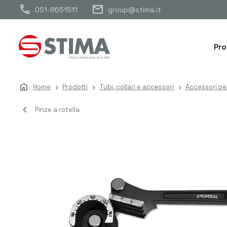
call
mail
051-8651511
group@stima.it
Pro
home
Home
Prodotti
Tubi, collari e accessori
Accessori pe
navigate_before
Pinze a rotella