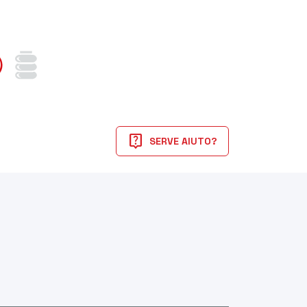
live_help
SERVE AIUTO?