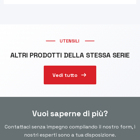
UTENSILI
ALTRI PRODOTTI DELLA STESSA SERIE
arrow_right_alt
Vedi tutto
Vuoi saperne di più?
Contattaci senza impegno compilando il nostro form, i
nostri esperti sono a tua disposizione.