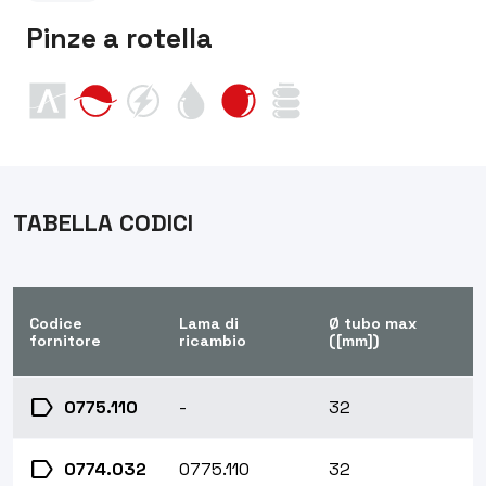
Pinze a rotella
TABELLA CODICI
Codice
Lama di
Ø tubo max
fornitore
ricambio
([mm])
label
0775.110
-
32
label
0774.032
0775.110
32