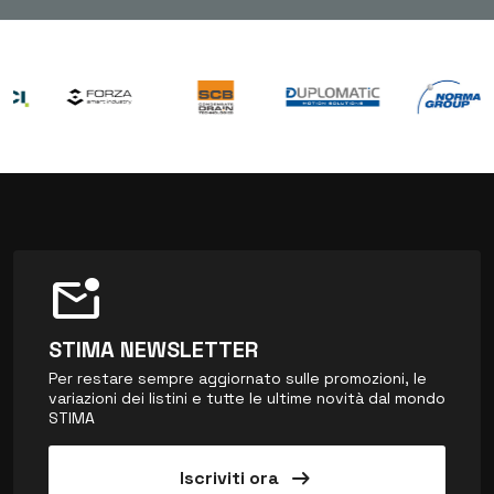
mark_email_unread
STIMA NEWSLETTER
Per restare sempre aggiornato sulle promozioni, le
variazioni dei listini e tutte le ultime novità dal mondo
STIMA
arrow_right_alt
Iscriviti ora