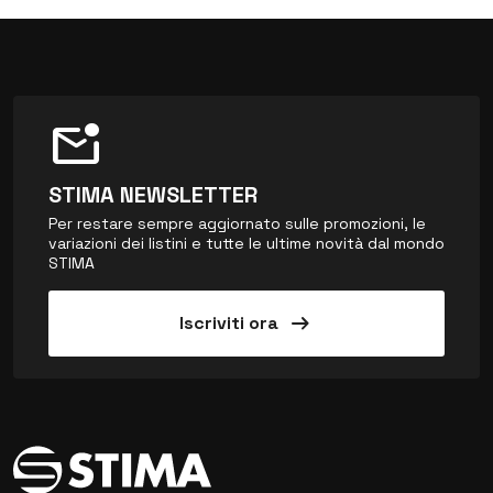
mark_email_unread
STIMA NEWSLETTER
Per restare sempre aggiornato sulle promozioni, le
variazioni dei listini e tutte le ultime novità dal mondo
STIMA
arrow_right_alt
Iscriviti ora