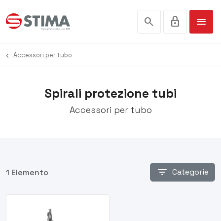
search
lock
menu
Accessori per tubo
Spirali protezione tubi
Accessori per tubo
filter_list
Categorie
1 Elemento