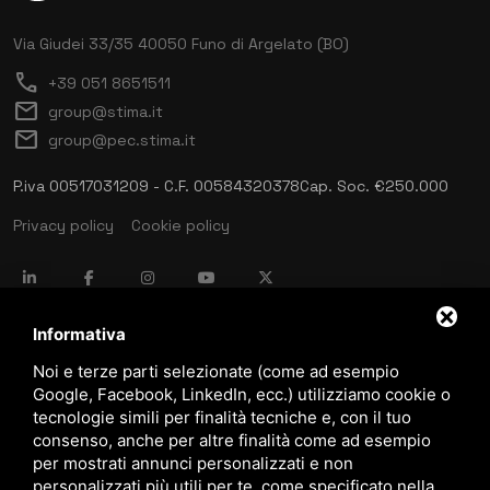
Via Giudei 33/35
40050 Funo di Argelato (BO)
call
+39 051 8651511
mail
group@stima.it
mail
group@pec.stima.it
P.iva 00517031209 - C.F. 00584320378
Cap. Soc. €250.000
Privacy policy
Cookie policy
language
ITALIANO
Informativa
Noi e terze parti selezionate (come ad esempio
Google, Facebook, LinkedIn, ecc.) utilizziamo cookie o
download
tecnologie simili per finalità tecniche e, con il tuo
Catalogo Stima
consenso, anche per altre finalità come ad esempio
download
per mostrati annunci personalizzati e non
Politica qualità e sicurezza
personalizzati più utili per te, come specificato nella