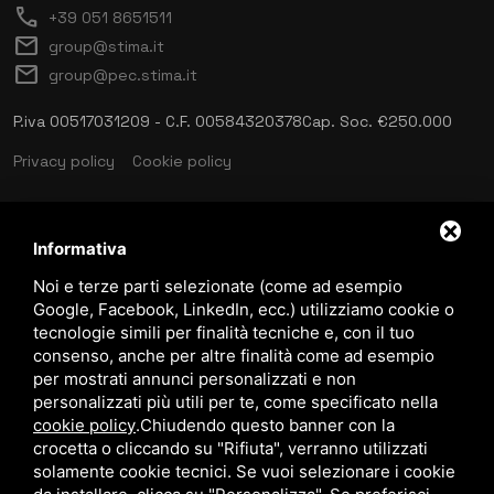
call
+39 051 8651511
mail
group@stima.it
mail
group@pec.stima.it
P.iva 00517031209 - C.F. 00584320378
Cap. Soc. €250.000
Privacy policy
Cookie policy
Informativa
language
ITALIANO
Noi e terze parti selezionate (come ad esempio
Google, Facebook, LinkedIn, ecc.) utilizziamo cookie o
tecnologie simili per finalità tecniche e, con il tuo
download
consenso, anche per altre finalità come ad esempio
Catalogo Stima
per mostrati annunci personalizzati e non
download
personalizzati più utili per te, come specificato nella
Politica qualità e sicurezza
cookie policy
.
Chiudendo questo banner con la
crocetta o cliccando su "Rifiuta", verranno utilizzati
solamente cookie tecnici. Se vuoi selezionare i cookie