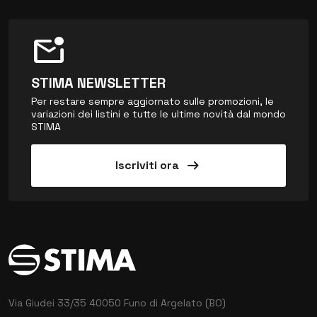
mark_email_unread
STIMA NEWSLETTER
Per restare sempre aggiornato sulle promozioni, le
variazioni dei listini e tutte le ultime novità dal mondo
STIMA
arrow_right_alt
Iscriviti ora
Via Giudei 33/35
40050 Funo di Argelato (BO)