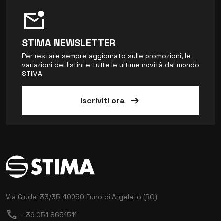
mark_email_unread
STIMA NEWSLETTER
Per restare sempre aggiornato sulle promozioni, le
variazioni dei listini e tutte le ultime novità dal mondo
STIMA
arrow_right_alt
Iscriviti ora
Via Giudei 33/35
40050 Funo di Argelato (BO)
call
+39 051 8651511