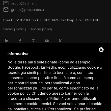
mail
group@stima.it
mail
group@pec.stima.it
P.iva 00517031209 - C.F. 00584320378
Cap. Soc. €250.000
Privacy policy
Cookie policy
language
ITALIANO
Informativa
Noi e terze parti selezionate (come ad esempio
Google, Facebook, LinkedIn, ecc.) utilizziamo cookie o
download
tecnologie simili per finalità tecniche e, con il tuo
Catalogo Stima
consenso, anche per altre finalità come ad esempio
download
per mostrati annunci personalizzati e non
Politica qualità e sicurezza
personalizzati più utili per te, come specificato nella
cookie policy
.
Chiudendo questo banner con la
crocetta o cliccando su "Rifiuta", verranno utilizzati
solamente cookie tecnici. Se vuoi selezionare i cookie
da installare, clicca su "Personalizza". Se preferisci,