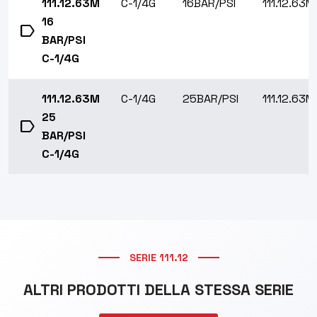
111.12.63M
C-1/4G
16BAR/PSI
111.12.63M
16
label
BAR/PSI
C-1/4G
111.12.63M
C-1/4G
25BAR/PSI
111.12.63M
25
label
BAR/PSI
C-1/4G
SERIE 111.12
ALTRI PRODOTTI DELLA STESSA SERIE