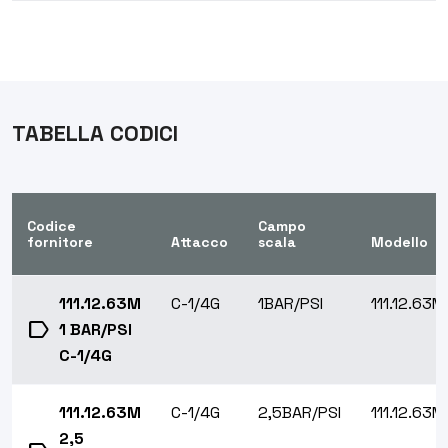
TABELLA CODICI
Codice
Campo
fornitore
Attacco
scala
Modello
111.12.63M
C-1/4G
1BAR/PSI
111.12.63M
label
1 BAR/PSI
C-1/4G
111.12.63M
C-1/4G
2,5BAR/PSI
111.12.63M
2,5