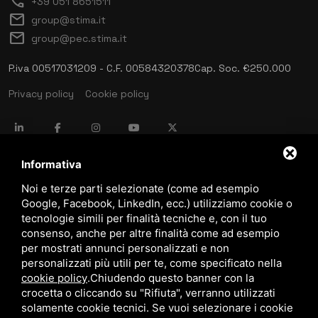
call
+39 051 8651511
mail
group@stima.it
mail
group@pec.stima.it
P.iva 00517031209 - C.F. 00584320378
Cap. Soc. €250.000
Privacy policy
Cookie policy
language
ITALIANO
Informativa
Noi e terze parti selezionate (come ad esempio
Google, Facebook, LinkedIn, ecc.) utilizziamo cookie o
download
tecnologie simili per finalità tecniche e, con il tuo
Catalogo Stima
consenso, anche per altre finalità come ad esempio
download
per mostrati annunci personalizzati e non
Politica qualità e sicurezza
personalizzati più utili per te, come specificato nella
cookie policy
.
Chiudendo questo banner con la
crocetta o cliccando su "Rifiuta", verranno utilizzati
solamente cookie tecnici. Se vuoi selezionare i cookie