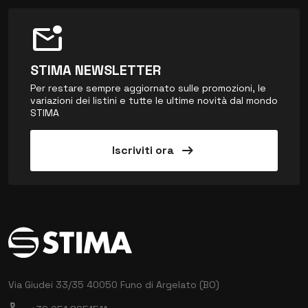
mark_email_unread
STIMA NEWSLETTER
Per restare sempre aggiornato sulle promozioni, le
variazioni dei listini e tutte le ultime novità dal mondo
STIMA
arrow_right_alt
Iscriviti ora
Via Giudei 33/35
40050 Funo di Argelato (BO)