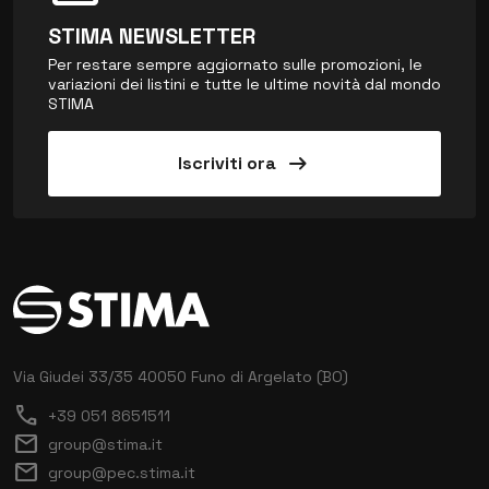
STIMA NEWSLETTER
Per restare sempre aggiornato sulle promozioni, le
variazioni dei listini e tutte le ultime novità dal mondo
STIMA
arrow_right_alt
Iscriviti ora
Via Giudei 33/35
40050 Funo di Argelato (BO)
call
+39 051 8651511
mail
group@stima.it
mail
group@pec.stima.it