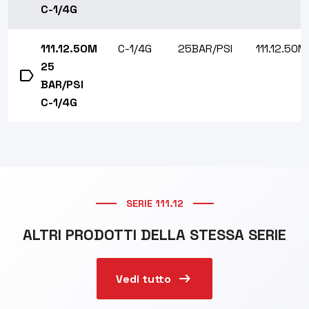
C-1/4G
111.12.50M
C-1/4G
25BAR/PSI
111.12.50M
25
label
BAR/PSI
C-1/4G
SERIE 111.12
ALTRI PRODOTTI DELLA STESSA SERIE
arrow_right_alt
Vedi tutto