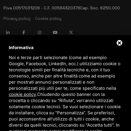
P.iva 00517031209 - C.F. 00584320378
Cap. Soc. €250.000
Privacy policy
Cookie policy
language
ITALIANO
Informativa
Noi e terze parti selezionate (come ad esempio
Google, Facebook, LinkedIn, ecc.) utilizziamo cookie o
download
tecnologie simili per finalità tecniche e, con il tuo
Catalogo Stima
consenso, anche per altre finalità come ad esempio
download
per mostrati annunci personalizzati e non
Politica qualità e sicurezza
personalizzati più utili per te, come specificato nella
cookie policy
.
Chiudendo questo banner con la
crocetta o cliccando su "Rifiuta", verranno utilizzati
solamente cookie tecnici. Se vuoi selezionare i cookie
da installare, clicca su "Personalizza". Se preferisci,
puoi acconsentire all'utilizzo di tutti i cookie, anche
diversi da quelli tecnici, cliccando su "Accetta tutti". In