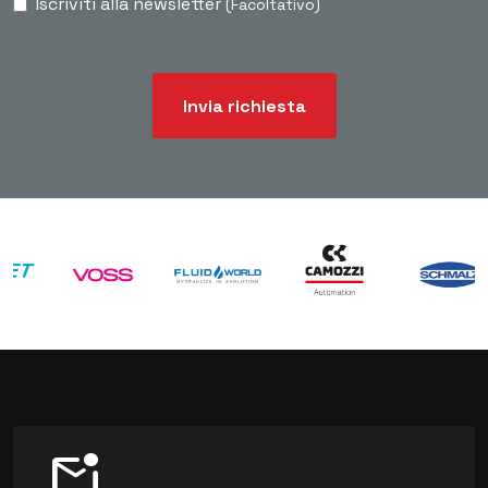
Iscriviti alla newsletter
(Facoltativo)
Invia richiesta
mark_email_unread