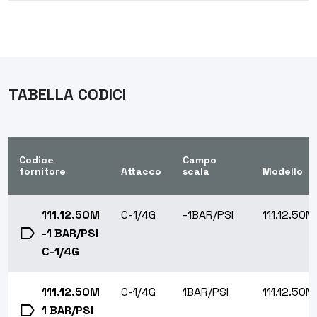
TABELLA CODICI
Codice
Campo
fornitore
Attacco
scala
Modello
111.12.50M
C-1/4G
-1BAR/PSI
111.12.50M
label
-1 BAR/PSI
C-1/4G
111.12.50M
C-1/4G
1BAR/PSI
111.12.50M
label
1 BAR/PSI