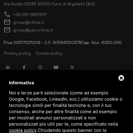
Via Giudei 33/35
40050 Funo di Argelato (BO)
call
+39 051 8651511
mail
group@stima.it
mail
group@pec.stima.it
P.iva 00517031209 - C.F. 00584320378
Cap. Soc. €250.000
Privacy policy
Cookie policy
language
ITALIANO
Informativa
Noi e terze parti selezionate (come ad esempio
Google, Facebook, LinkedIn, ecc.) utilizziamo cookie o
download
tecnologie simili per finalità tecniche e, con il tuo
Catalogo Stima
consenso, anche per altre finalità come ad esempio
download
per mostrati annunci personalizzati e non
Politica qualità e sicurezza
personalizzati più utili per te, come specificato nella
cookie policy
.
Chiudendo questo banner con la