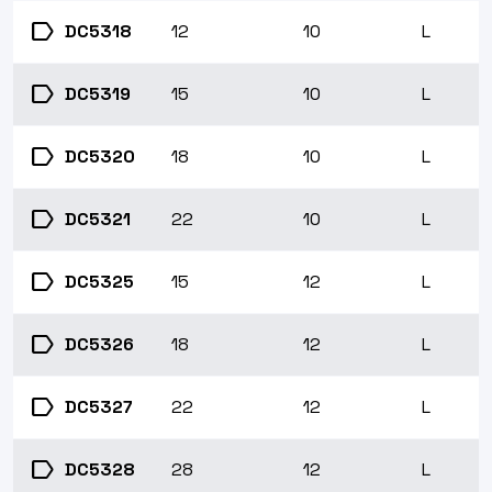
label
DC5318
12
10
L
label
DC5319
15
10
L
label
DC5320
18
10
L
label
DC5321
22
10
L
label
DC5325
15
12
L
label
DC5326
18
12
L
label
DC5327
22
12
L
label
DC5328
28
12
L