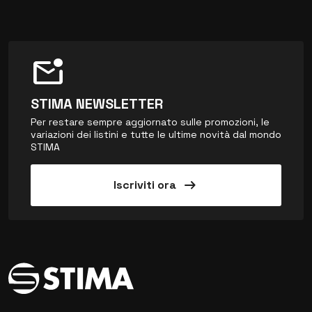
mark_email_unread
STIMA NEWSLETTER
Per restare sempre aggiornato sulle promozioni, le
variazioni dei listini e tutte le ultime novità dal mondo
STIMA
arrow_right_alt
Iscriviti ora