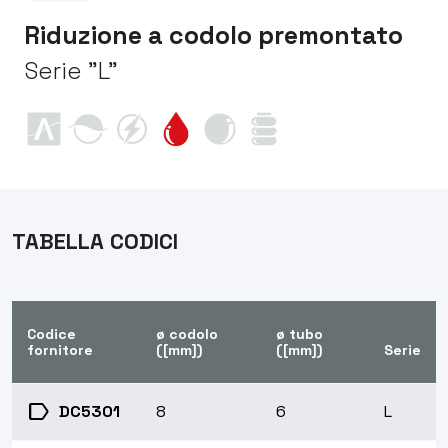
Riduzione a codolo premontato
Serie "L"
TABELLA CODICI
Codice
ø codolo
ø tubo
fornitore
([mm])
([mm])
Serie
label
DC5301
8
6
L