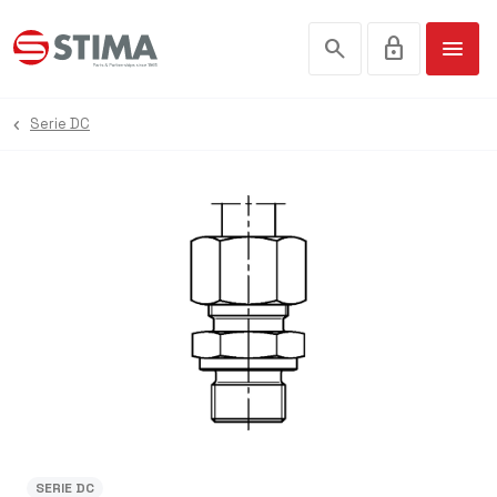
search
lock
menu
Serie DC
SERIE DC