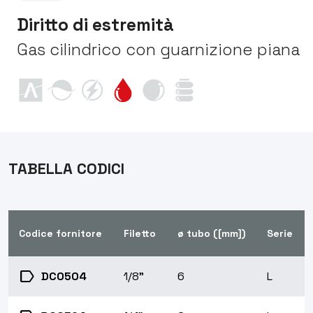
Diritto di estremità
Gas cilindrico con guarnizione piana
TABELLA CODICI
Codice fornitore
Filetto
ø tubo ([mm])
Serie
label
DC0504
1/8"
6
L