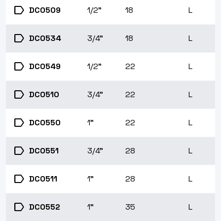
label
DC0509
1/2"
18
L
label
DC0534
3/4"
18
L
label
DC0549
1/2"
22
L
label
DC0510
3/4"
22
L
label
DC0550
1"
22
L
label
DC0551
3/4"
28
L
label
DC0511
1"
28
L
label
DC0552
1"
35
L