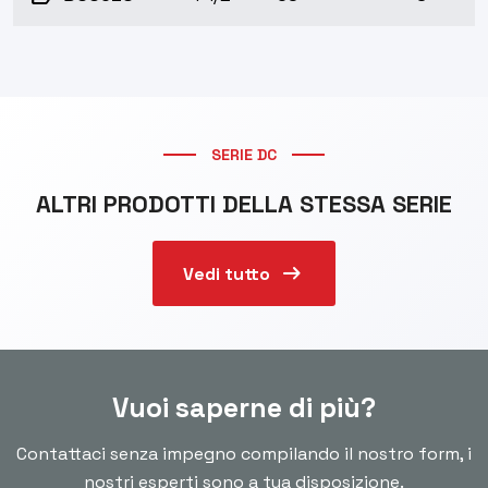
SERIE DC
ALTRI PRODOTTI DELLA STESSA SERIE
arrow_right_alt
Vedi tutto
Vuoi saperne di più?
Contattaci senza impegno compilando il nostro form, i
nostri esperti sono a tua disposizione.