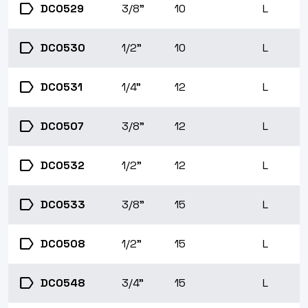
label
DC0529
3/8"
10
L
label
DC0530
1/2"
10
L
label
DC0531
1/4"
12
L
label
DC0507
3/8"
12
L
label
DC0532
1/2"
12
L
label
DC0533
3/8"
15
L
label
DC0508
1/2"
15
L
label
DC0548
3/4"
15
L