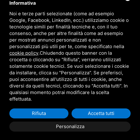
language
ITALIANO
Informativa
Noi e terze parti selezionate (come ad esempio
Google, Facebook, LinkedIn, ecc.) utilizziamo cookie o
download
tecnologie simili per finalità tecniche e, con il tuo
Catalogo Stima
consenso, anche per altre finalità come ad esempio
download
per mostrati annunci personalizzati e non
Politica qualità e sicurezza
personalizzati più utili per te, come specificato nella
cookie policy
.
Chiudendo questo banner con la
crocetta o cliccando su "Rifiuta", verranno utilizzati
solamente cookie tecnici. Se vuoi selezionare i cookie
da installare, clicca su "Personalizza". Se preferisci,
puoi acconsentire all'utilizzo di tutti i cookie, anche
diversi da quelli tecnici, cliccando su "Accetta tutti". In
qualsiasi momento potrai modificare la scelta
Questo sito è protetto da Google reCAPTCHA v3,
Privacy Policy
e
Terms of Service
di Google.
effettuata.
Rifiuta
Accetta tutti
Personalizza