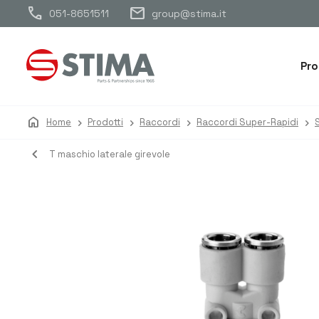
call
mail
051-8651511
group@stima.it
Pro
home
Home
Prodotti
Raccordi
Raccordi Super-Rapidi
navigate_before
T maschio laterale girevole