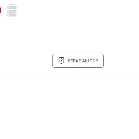
live_help
SERVE AIUTO?