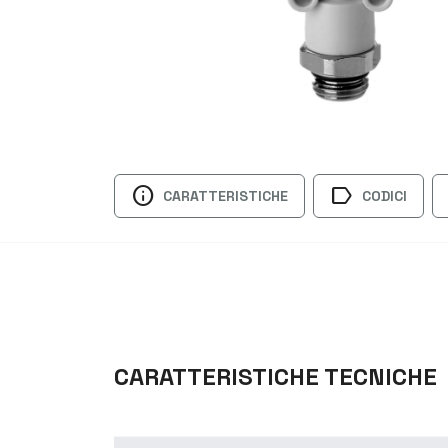
info
label
CARATTERISTICHE
CODICI
CARATTERISTICHE TECNICHE