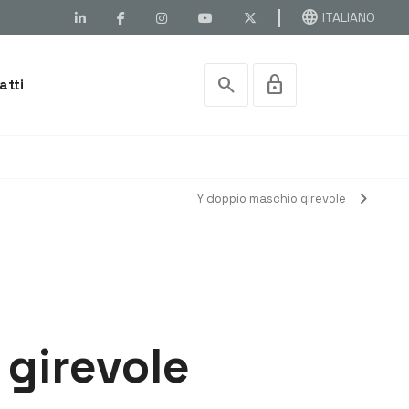
language
ITALIANO
search
lock
atti
chevron_right
Y doppio maschio girevole
 girevole