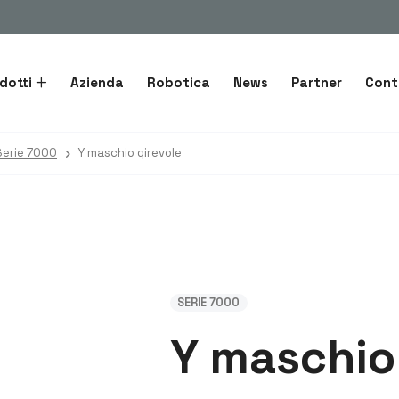
dotti
Azienda
Robotica
News
Partner
Cont
Serie 7000
Y maschio girevole
SERIE 7000
Y maschio