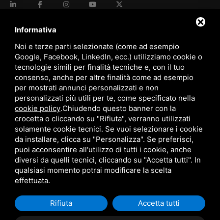
language
ITALIANO
Informativa
Noi e terze parti selezionate (come ad esempio
Google, Facebook, LinkedIn, ecc.) utilizziamo cookie o
download
tecnologie simili per finalità tecniche e, con il tuo
Catalogo Stima
consenso, anche per altre finalità come ad esempio
download
per mostrati annunci personalizzati e non
Politica qualità e sicurezza
personalizzati più utili per te, come specificato nella
cookie policy
.
Chiudendo questo banner con la
crocetta o cliccando su "Rifiuta", verranno utilizzati
solamente cookie tecnici. Se vuoi selezionare i cookie
da installare, clicca su "Personalizza". Se preferisci,
puoi acconsentire all'utilizzo di tutti i cookie, anche
diversi da quelli tecnici, cliccando su "Accetta tutti". In
qualsiasi momento potrai modificare la scelta
Questo sito è protetto da Google reCAPTCHA v3,
Privacy Policy
e
Terms of Service
di Google.
effettuata.
Rifiuta
Accetta tutti