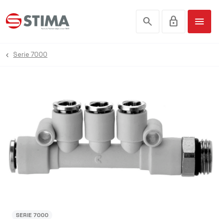
search
lock
menu
Serie 7000
SERIE 7000