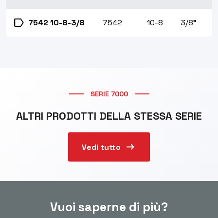
label
7542 10-8-3/8
7542
10-8
3/8"
SERIE 7000
ALTRI PRODOTTI DELLA STESSA SERIE
arrow_right_alt
Vedi tutto
Vuoi saperne di più?