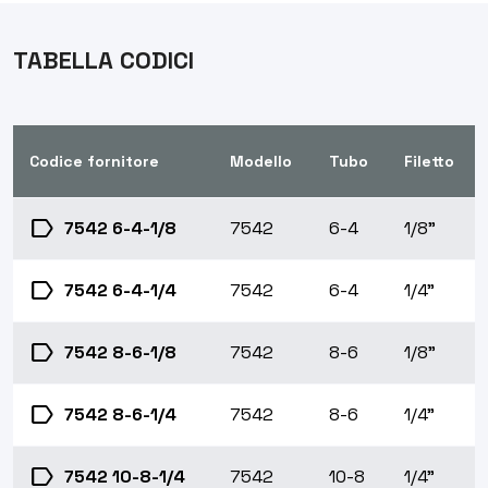
TABELLA CODICI
Codice fornitore
Modello
Tubo
Filetto
label
7542 6-4-1/8
7542
6-4
1/8"
label
7542 6-4-1/4
7542
6-4
1/4"
label
7542 8-6-1/8
7542
8-6
1/8"
label
7542 8-6-1/4
7542
8-6
1/4"
label
7542 10-8-1/4
7542
10-8
1/4"