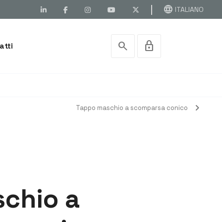
language
ITALIANO
search
lock
atti
chevron_right
Tappo maschio a scomparsa conico
chio a