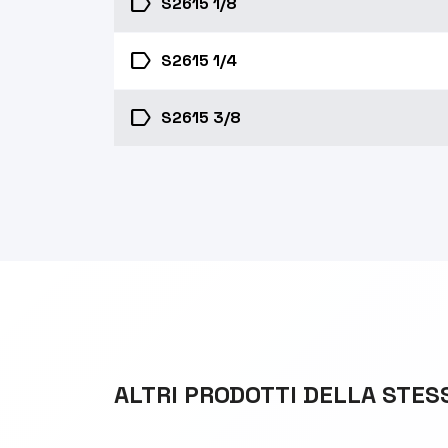
label
S2615 1/8
label
S2615 1/4
label
S2615 3/8
ALTRI PRODOTTI DELLA STES