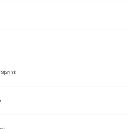
 Sprint
o
int