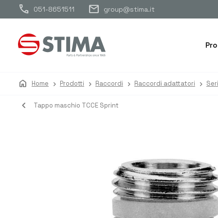
call
mail
051-8651511
group@stima.it
Pro
home
Home
Prodotti
Raccordi
Raccordi adattatori
Ser
navigate_before
Tappo maschio TCCE Sprint