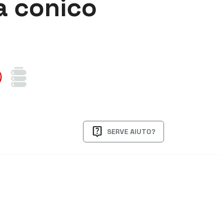
 conico
live_help
SERVE AIUTO?