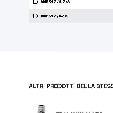
label
AN531 3/4-3/8
label
AN531 3/4-1/2
ALTRI PRODOTTI DELLA STES