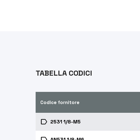
TABELLA CODICI
Codice fornitore
label
2531 1/8-M5
label
AN531 1/8-M6