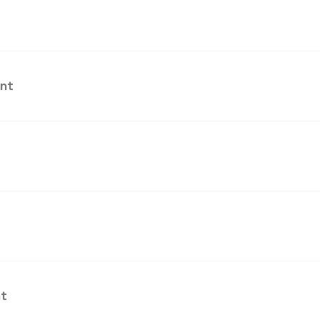
int
nt