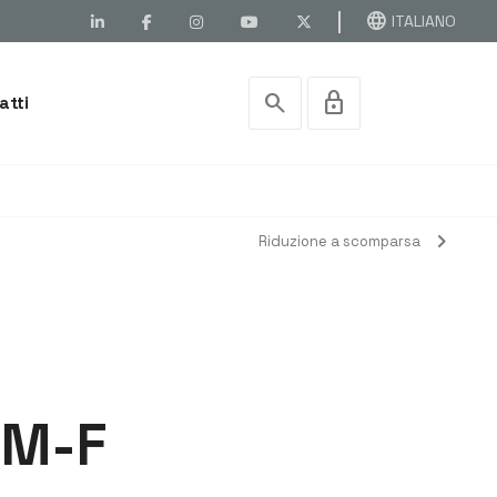
language
ITALIANO
search
lock
atti
chevron_right
Riduzione a scomparsa
 M-F