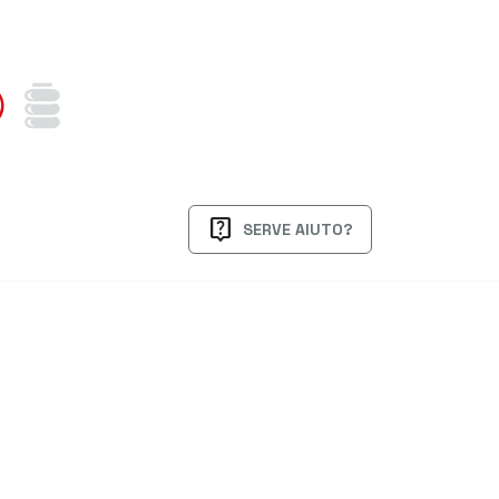
live_help
SERVE AIUTO?