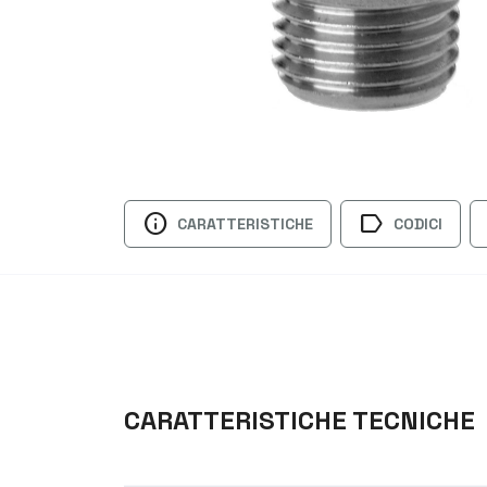
info
label
CARATTERISTICHE
CODICI
CARATTERISTICHE TECNICHE