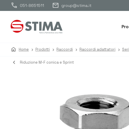
call
mail
051-8651511
group@stima.it
Pro
home
Home
Prodotti
Raccordi
Raccordi adattatori
Ser
navigate_before
Riduzione M-F conica e Sprint