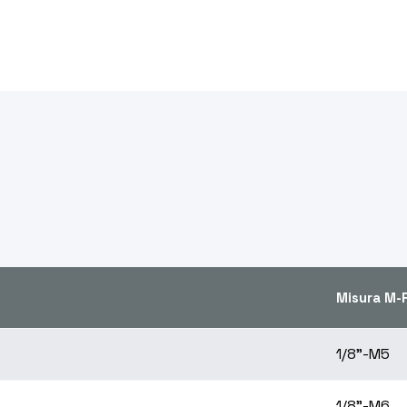
Misura M-
1/8"-M5
1/8"-M6