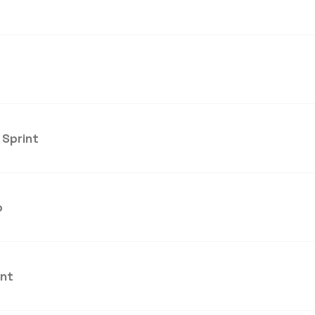
 Sprint
o
int