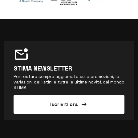
mark_email_unread
STIMA NEWSLETTER
Per restare sempre aggiornato sulle promozioni, le
variazioni dei listini e tutte le ultime novità dal mondo
STIMA
arrow_right_alt
Iscriviti ora