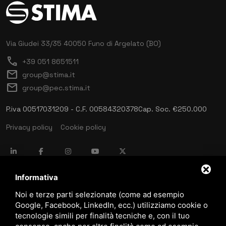
Via Giudei 33/35
40050 Funo di Argelato (BO)
call
+39 051 8651511
mail
group@stima.it
mail
group@pec.stima.it
P.iva 00517031209 - C.F. 00584320378
Cap. Soc. €250.000
Privacy policy
Cookie policy
language
ITALIANO
Informativa
Noi e terze parti selezionate (come ad esempio
Google, Facebook, LinkedIn, ecc.) utilizziamo cookie o
download
tecnologie simili per finalità tecniche e, con il tuo
Catalogo Stima