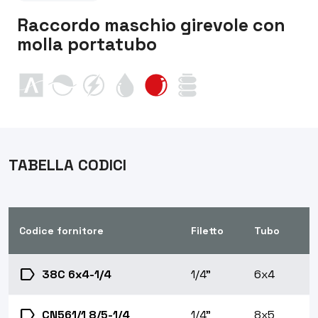
Raccordo maschio girevole con
molla portatubo
TABELLA CODICI
Codice fornitore
Filetto
Tubo
label
38C 6x4-1/4
1/4"
6x4
label
CN561/1 8/5-1/4
1/4"
8x5