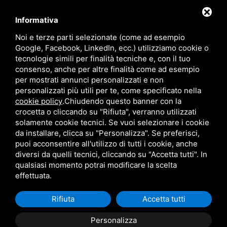
language
ITALIANO
Informativa
Noi e terze parti selezionate (come ad esempio
Google, Facebook, LinkedIn, ecc.) utilizziamo cookie o
download
tecnologie simili per finalità tecniche e, con il tuo
Catalogo Stima
consenso, anche per altre finalità come ad esempio
download
per mostrati annunci personalizzati e non
Politica qualità e sicurezza
personalizzati più utili per te, come specificato nella
cookie policy
.
Chiudendo questo banner con la
crocetta o cliccando su "Rifiuta", verranno utilizzati
solamente cookie tecnici. Se vuoi selezionare i cookie
da installare, clicca su "Personalizza". Se preferisci,
puoi acconsentire all'utilizzo di tutti i cookie, anche
diversi da quelli tecnici, cliccando su "Accetta tutti". In
qualsiasi momento potrai modificare la scelta
Questo sito è protetto da Google reCAPTCHA v3,
Privacy Policy
e
Terms of Service
di Google.
effettuata.
Rifiuta
Accetta tutti
Personalizza