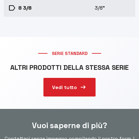
label
8 3/8
3/8"
SERIE STANDARD
ALTRI PRODOTTI DELLA STESSA SERIE
arrow_right_alt
Vedi tutto
Vuoi saperne di più?
Contattaci senza impegno compilando il nostro form, i