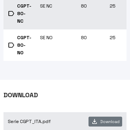
CGPT-
SE NC
80
25
label
80-
NC
CGPT-
SE NO
80
25
label
80-
NO
DOWNLOAD
download
Serie CGPT_ITA.pdf
Download