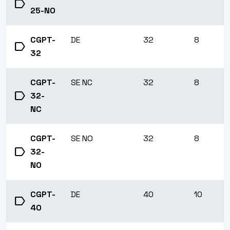
label
25-NO
CGPT-
DE
32
8
label
32
CGPT-
SE NC
32
8
label
32-
NC
CGPT-
SE NO
32
8
label
32-
NO
CGPT-
DE
40
10
label
40