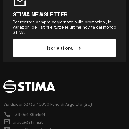
mark_email_unread
STIMA NEWSLETTER
Per restare sempre aggiornato sulle promozioni, le
variazioni dei listini e tutte le ultime novità dal mondo
STIMA
arrow_right_alt
Iscriviti ora
Via Giudei 33/35
40050 Funo di Argelato (BO)
call
+39 051 8651511
mail
group@stima.it