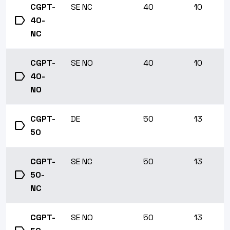
CGPT-
SE NC
40
10
label
40-
NC
CGPT-
SE NO
40
10
label
40-
NO
CGPT-
DE
50
13
label
50
CGPT-
SE NC
50
13
label
50-
NC
CGPT-
SE NO
50
13