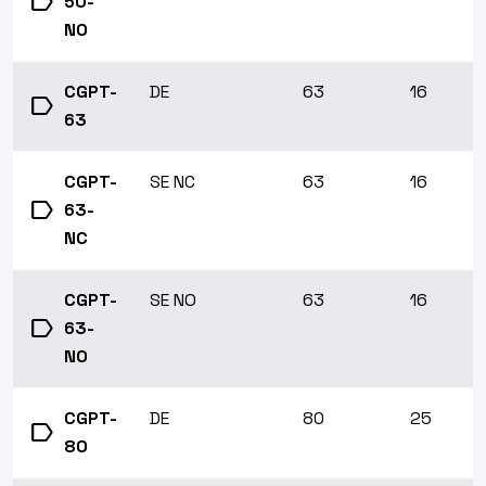
label
50-
NO
CGPT-
DE
63
16
label
63
CGPT-
SE NC
63
16
label
63-
NC
CGPT-
SE NO
63
16
label
63-
NO
CGPT-
DE
80
25
label
80