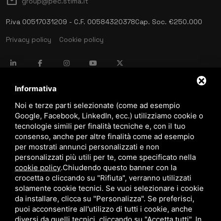
mail
group@pec.stima.it
P.iva 00517031209 - C.F. 00584320378
Cap. Soc. €250.000
Privacy policy
Cookie policy
language
ITALIANO
Informativa
Noi e terze parti selezionate (come ad esempio
Google, Facebook, LinkedIn, ecc.) utilizziamo cookie o
download
tecnologie simili per finalità tecniche e, con il tuo
Catalogo Stima
consenso, anche per altre finalità come ad esempio
download
per mostrati annunci personalizzati e non
Politica qualità e sicurezza
personalizzati più utili per te, come specificato nella
cookie policy
.
Chiudendo questo banner con la
crocetta o cliccando su "Rifiuta", verranno utilizzati
solamente cookie tecnici. Se vuoi selezionare i cookie
da installare, clicca su "Personalizza". Se preferisci,
puoi acconsentire all'utilizzo di tutti i cookie, anche
diversi da quelli tecnici, cliccando su "Accetta tutti". In