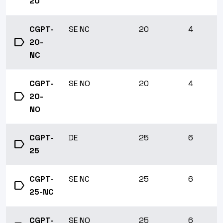
20
CGPT-
SE NC
20
4
label
20-
NC
CGPT-
SE NO
20
4
label
20-
NO
CGPT-
DE
25
6
label
25
CGPT-
SE NC
25
6
label
25-NC
CGPT-
SE NO
25
6