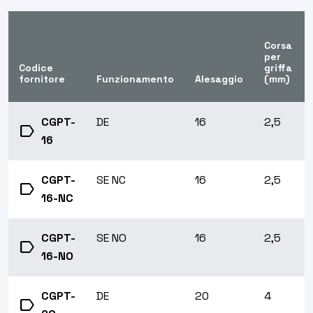
Corsa
per
Codice
griffa
fornitore
Funzionamento
Alesaggio
(mm)
CGPT-
DE
16
2,5
label
16
CGPT-
SE NC
16
2,5
label
16-NC
CGPT-
SE NO
16
2,5
label
16-NO
CGPT-
DE
20
4
label