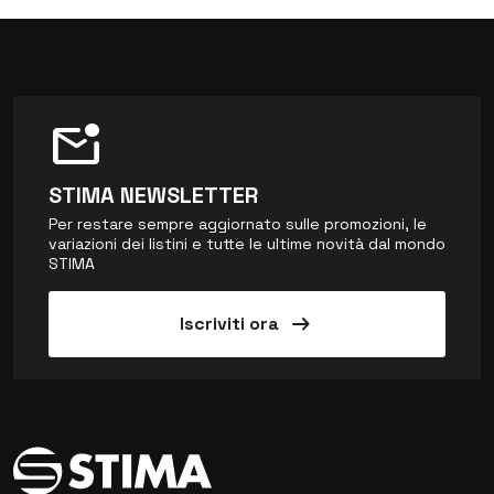
mark_email_unread
STIMA NEWSLETTER
Per restare sempre aggiornato sulle promozioni, le
variazioni dei listini e tutte le ultime novità dal mondo
STIMA
arrow_right_alt
Iscriviti ora