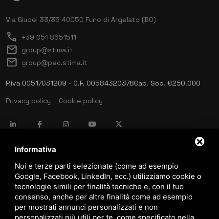
Via Giudei 33/35
40050 Funo di Argelato (BO)
call
+39 051 8651511
mail
group@stima.it
mail
group@pec.stima.it
P.iva 00517031209 - C.F. 00584320378
Cap. Soc. €250.000
Privacy policy
Cookie policy
language
ITALIANO
Informativa
Noi e terze parti selezionate (come ad esempio
Google, Facebook, LinkedIn, ecc.) utilizziamo cookie o
download
tecnologie simili per finalità tecniche e, con il tuo
Catalogo Stima
consenso, anche per altre finalità come ad esempio
download
per mostrati annunci personalizzati e non
Politica qualità e sicurezza
personalizzati più utili per te, come specificato nella