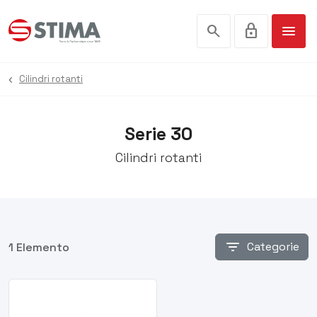
search
lock
menu
Cilindri rotanti
Serie 30
Cilindri rotanti
filter_list
Categorie
1 Elemento