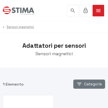
search
lock
menu
Sensori magnetici
Adattatori per sensori
Sensori magnetici
filter_list
Categorie
1 Elemento