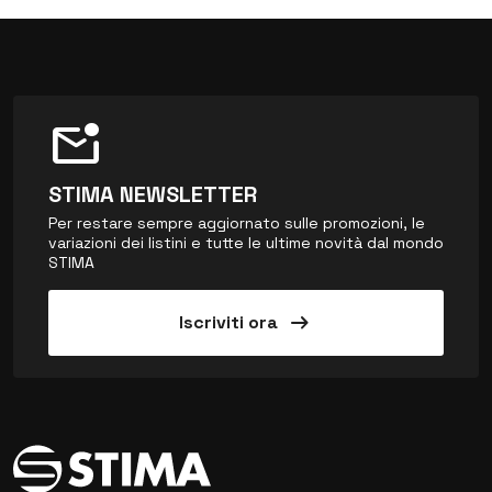
mark_email_unread
STIMA NEWSLETTER
Per restare sempre aggiornato sulle promozioni, le
variazioni dei listini e tutte le ultime novità dal mondo
STIMA
arrow_right_alt
Iscriviti ora