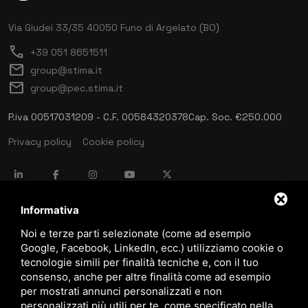
Via Giudei 33/35
40050 Funo di Argelato (BO)
call
+39 051 8651511
mail
group@stima.it
mail
group@pec.stima.it
P.iva 00517031209 - C.F. 00584320378
Cap. Soc. €250.000
Privacy policy
Cookie policy
language
ITALIANO
Informativa
Noi e terze parti selezionate (come ad esempio
Google, Facebook, LinkedIn, ecc.) utilizziamo cookie o
download
tecnologie simili per finalità tecniche e, con il tuo
Catalogo Stima
consenso, anche per altre finalità come ad esempio
download
per mostrati annunci personalizzati e non
Politica qualità e sicurezza
personalizzati più utili per te, come specificato nella