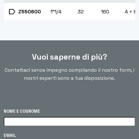
label
Z550600
1"1/4
32
160
4 ÷ 8
Vuoi saperne di più?
Contattaci senza impegno compilando il nostro form, i
nostri esperti sono a tua disposizione.
NOME E COGNOME
EMAIL