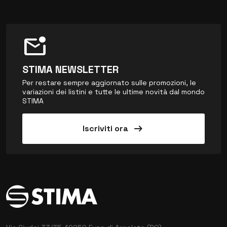
mark_email_unread
STIMA NEWSLETTER
Per restare sempre aggiornato sulle promozioni, le
variazioni dei listini e tutte le ultime novità dal mondo
STIMA
arrow_right_alt
Iscriviti ora