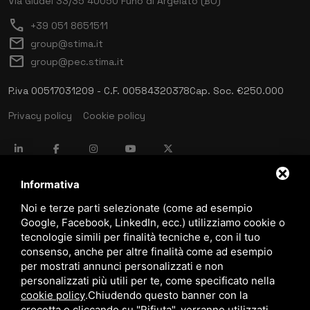
Via Giudei 33/35
40050 Funo di Argelato (BO)
call
+39 051 8651511
mail
group@stima.it
mail
group@pec.stima.it
P.iva 00517031209 - C.F. 00584320378
Cap. Soc. €250.000
Privacy policy
Cookie policy
language
ITALIANO
Informativa
Noi e terze parti selezionate (come ad esempio
Google, Facebook, LinkedIn, ecc.) utilizziamo cookie o
download
tecnologie simili per finalità tecniche e, con il tuo
Catalogo Stima
consenso, anche per altre finalità come ad esempio
download
per mostrati annunci personalizzati e non
Politica qualità e sicurezza
personalizzati più utili per te, come specificato nella
cookie policy
.
Chiudendo questo banner con la
crocetta o cliccando su "Rifiuta", verranno utilizzati