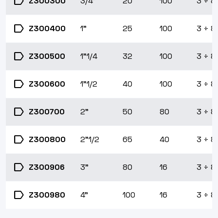
label
Z300300
3/4"
20
100
3 ÷ 8
label
Z300400
1"
25
100
3 ÷ 8
label
Z300500
1"1/4
32
100
3 ÷ 8
label
Z300600
1"1/2
40
100
3 ÷ 8
label
Z300700
2"
50
80
3 ÷ 8
label
Z300800
2"1/2
65
40
3 ÷ 8
label
Z300906
3"
80
16
3 ÷ 8
label
Z300980
4"
100
16
3 ÷ 8