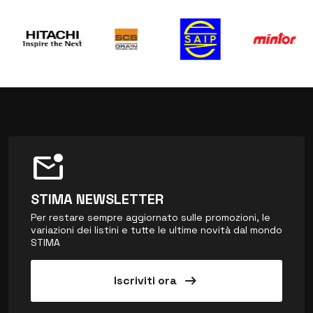
mark_email_unread
STIMA NEWSLETTER
Per restare sempre aggiornato sulle promozioni, le
variazioni dei listini e tutte le ultime novità dal mondo
STIMA
arrow_right_alt
Iscriviti ora