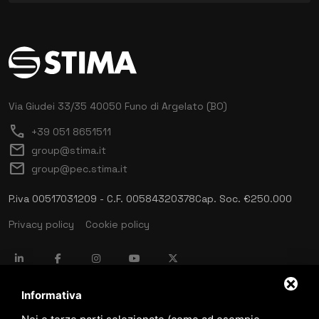
Via Giudei 33/35
40050 Funo di Argelato (BO)
call
+39 051 8651511
mail
group@stima.it
mail
group@pec.stima.it
P.iva 00517031209 - C.F. 00584320378
Cap. Soc. €250.000
Privacy policy
Cookie policy
language
ITALIANO
Informativa