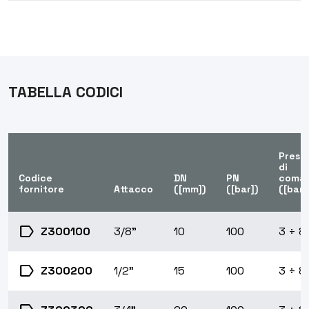
TABELLA CODICI
Press
di
Codice
DN
PN
coma
fornitore
Attacco
([mm])
([bar])
([bar]
label
Z300100
3/8"
10
100
3 ÷ 8
label
Z300200
1/2"
15
100
3 ÷ 8