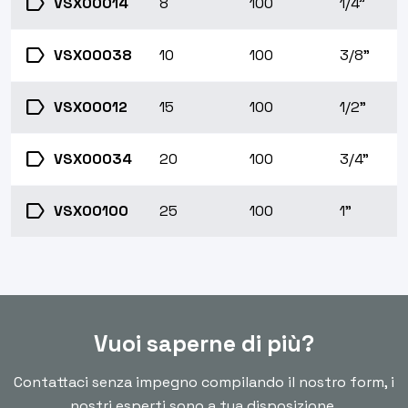
label
VSX00014
8
100
1/4"
label
VSX00038
10
100
3/8"
label
VSX00012
15
100
1/2"
label
VSX00034
20
100
3/4"
label
VSX00100
25
100
1"
Vuoi saperne di più?
Contattaci senza impegno compilando il nostro form, i
nostri esperti sono a tua disposizione.