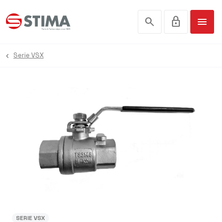
search
lock
menu
Serie VSX
SERIE VSX