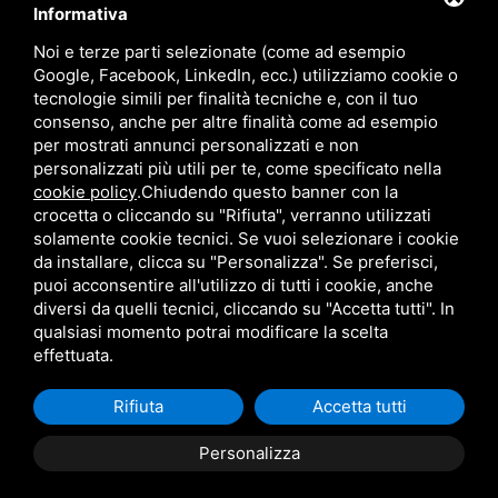
language
ITALIANO
Informativa
Noi e terze parti selezionate (come ad esempio
Google, Facebook, LinkedIn, ecc.) utilizziamo cookie o
download
tecnologie simili per finalità tecniche e, con il tuo
Catalogo Stima
consenso, anche per altre finalità come ad esempio
download
per mostrati annunci personalizzati e non
Politica qualità e sicurezza
personalizzati più utili per te, come specificato nella
cookie policy
.
Chiudendo questo banner con la
crocetta o cliccando su "Rifiuta", verranno utilizzati
solamente cookie tecnici. Se vuoi selezionare i cookie
da installare, clicca su "Personalizza". Se preferisci,
puoi acconsentire all'utilizzo di tutti i cookie, anche
diversi da quelli tecnici, cliccando su "Accetta tutti". In
qualsiasi momento potrai modificare la scelta
Questo sito è protetto da Google reCAPTCHA v3,
Privacy Policy
e
Terms of Service
di Google.
effettuata.
Rifiuta
Accetta tutti
Personalizza