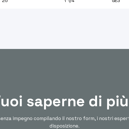
25
1"1/4
GE3
uoi saperne di pi
enza impegno compilando il nostro form, i nostri esper
disposizione.