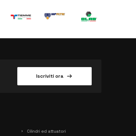
arrow_right_alt
Iscriviti ora
Cilindri ed attuatori