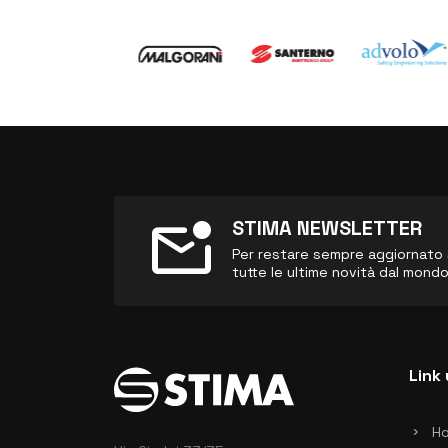
mark_email_unread
STIMA NEWSLETTER
Per restare sempre aggiornato sul
tutte le ultime novità dal mond
Link 
H