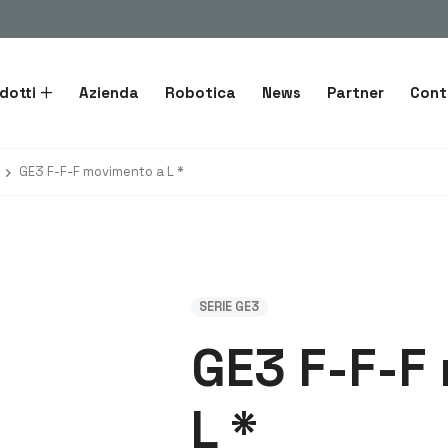
dotti
Azienda
Robotica
News
Partner
Cont
GE3 F-F-F movimento a L *
SERIE GE3
GE3 F-F-F
L *