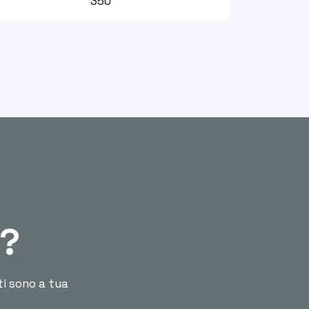
350
ù?
ti sono a tua