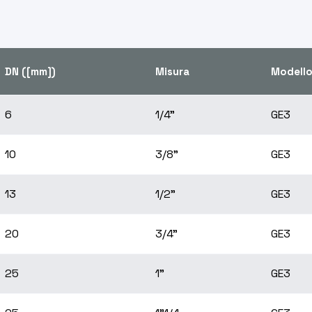
DN ([mm])
Misura
Modell
6
1/4"
GE3
10
3/8"
GE3
13
1/2"
GE3
20
3/4"
GE3
25
1"
GE3