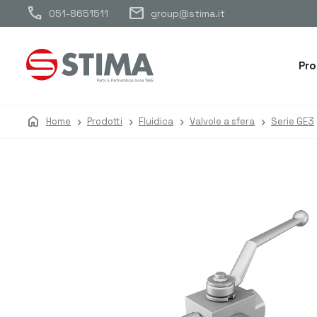
call
mail
051-8651511
group@stima.it
Pro
home
Home
Prodotti
Fluidica
Valvole a sfera
Serie GE3