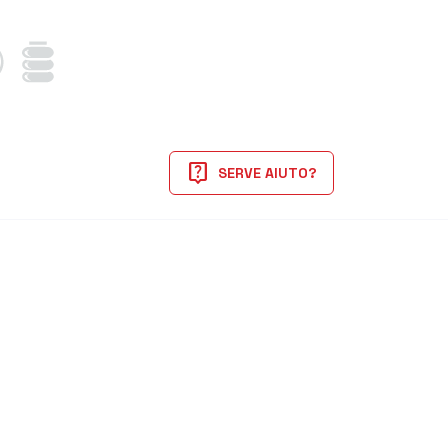
live_help
SERVE AIUTO?