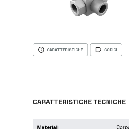
info
label
CARATTERISTICHE
CODICI
CARATTERISTICHE TECNICHE
Materiali
Corpo