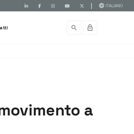
language
ITALIANO
search
lock
atti
 movimento a