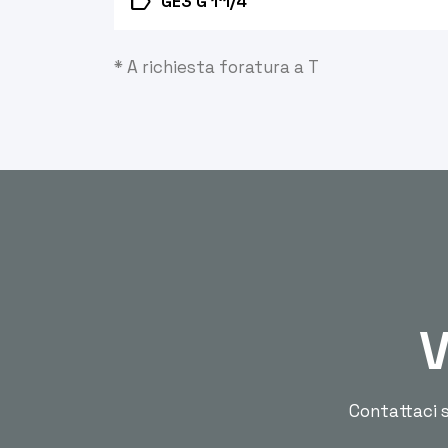
label
GE3 G 1'1/4
* A richiesta foratura a T
V
Contattaci s