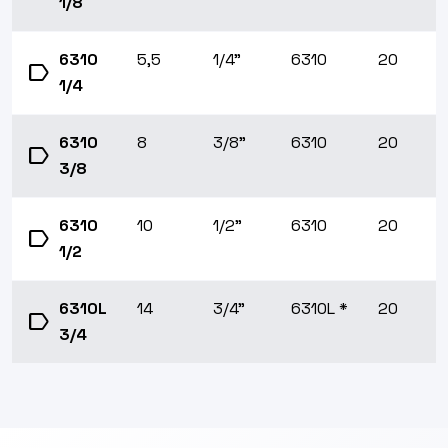
1/8
6310
5,5
1/4”
6310
20
label
1/4
6310
8
3/8”
6310
20
label
3/8
6310
10
1/2”
6310
20
label
1/2
6310L
14
3/4”
6310L *
20
label
3/4