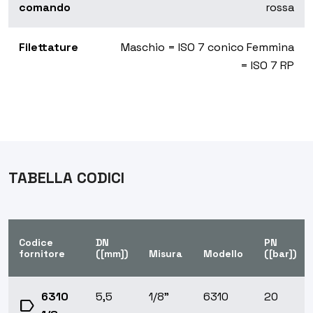
comando
rossa
Filettature
Maschio = ISO 7 conico Femmina
= ISO 7 RP
TABELLA CODICI
Codice
DN
PN
fornitore
([mm])
Misura
Modello
([bar])
6310
5,5
1/8”
6310
20
label