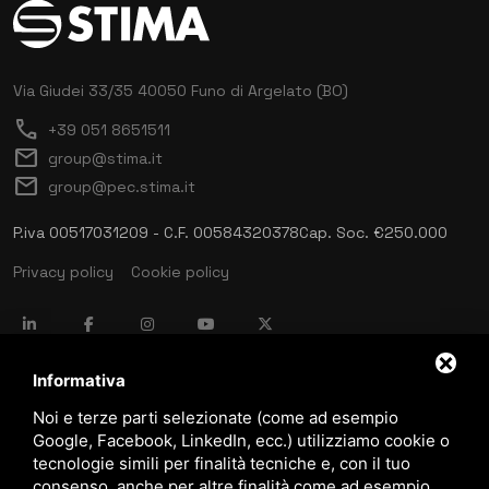
Via Giudei 33/35
40050 Funo di Argelato (BO)
call
+39 051 8651511
mail
group@stima.it
mail
group@pec.stima.it
P.iva 00517031209 - C.F. 00584320378
Cap. Soc. €250.000
Privacy policy
Cookie policy
language
ITALIANO
Informativa
Noi e terze parti selezionate (come ad esempio
Google, Facebook, LinkedIn, ecc.) utilizziamo cookie o
download
tecnologie simili per finalità tecniche e, con il tuo
Catalogo Stima
consenso, anche per altre finalità come ad esempio