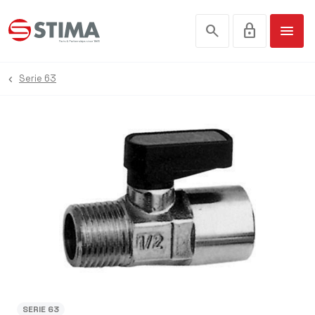
search
lock
menu
Serie 63
SERIE 63