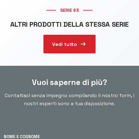
SERIE 63
ALTRI PRODOTTI DELLA STESSA SERIE
arrow_right_alt
Vedi tutto
Vuoi saperne di più?
Contattaci senza impegno compilando il nostro form, i
nostri esperti sono a tua disposizione.
NOME E COGNOME