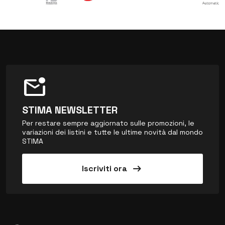
mark_email_unread
STIMA NEWSLETTER
Per restare sempre aggiornato sulle promozioni, le
variazioni dei listini e tutte le ultime novità dal mondo
STIMA
arrow_right_alt
Iscriviti ora