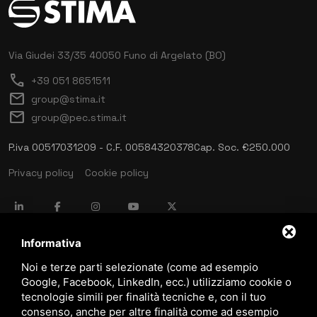
Via Giudei 33/35
40050 Funo di Argelato (BO)
call
+39 051 8651511
mail
group@stima.it
mail
group@pec.stima.it
P.iva 00517031209 - C.F. 00584320378
Cap. Soc. €250.000
Privacy policy
Cookie policy
language
ITALIANO
Informativa
Noi e terze parti selezionate (come ad esempio
Google, Facebook, LinkedIn, ecc.) utilizziamo cookie o
download
tecnologie simili per finalità tecniche e, con il tuo
Catalogo Stima
consenso, anche per altre finalità come ad esempio