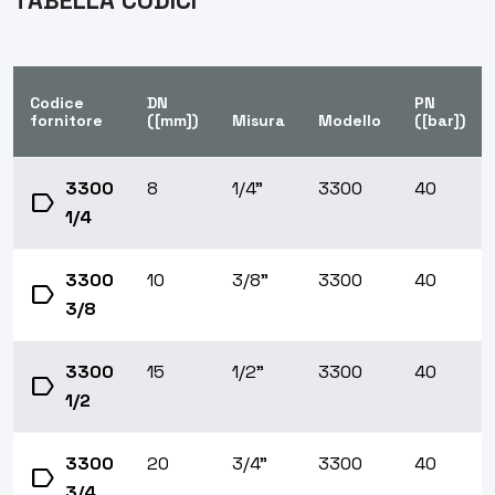
TABELLA CODICI
Codice
DN
PN
fornitore
([mm])
Misura
Modello
([bar])
3300
8
1/4"
3300
40
label
1/4
3300
10
3/8"
3300
40
label
3/8
3300
15
1/2"
3300
40
label
1/2
3300
20
3/4"
3300
40
label
3/4