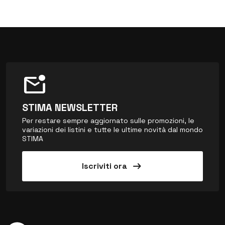
mark_email_unread
STIMA NEWSLETTER
Per restare sempre aggiornato sulle promozioni, le
variazioni dei listini e tutte le ultime novità dal mondo
STIMA
arrow_right_alt
Iscriviti ora