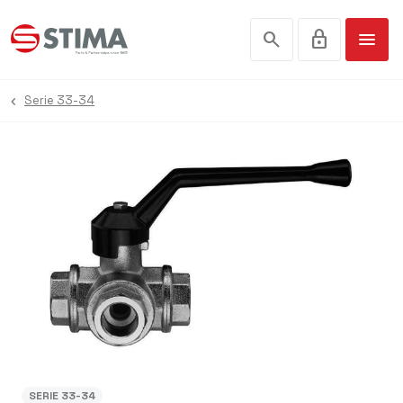
search
lock
menu
Serie 33-34
SERIE 33-34