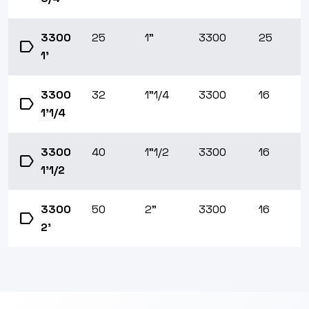
3300
25
1"
3300
25
label
1'
3300
32
1"1/4
3300
16
label
1'1/4
3300
40
1"1/2
3300
16
label
1'1/2
3300
50
2"
3300
16
label
2'