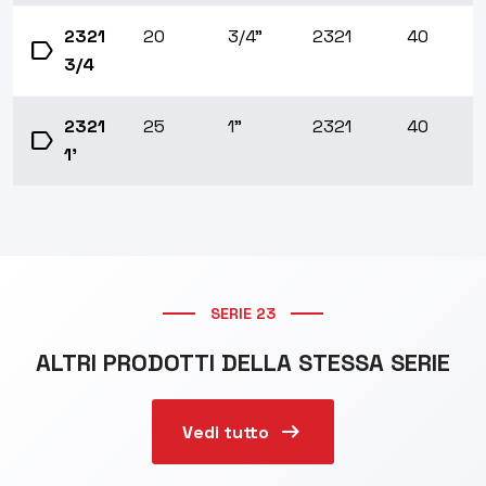
2321
20
3/4”
2321
40
label
3/4
2321
25
1”
2321
40
label
1'
SERIE 23
ALTRI PRODOTTI DELLA STESSA SERIE
arrow_right_alt
Vedi tutto