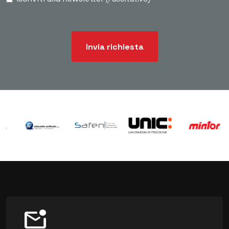
Invia richiesta
mark_email_unread