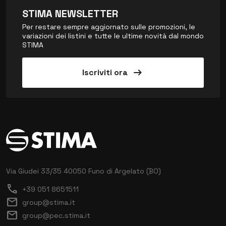
STIMA NEWSLETTER
Per restare sempre aggiornato sulle promozioni, le
variazioni dei listini e tutte le ultime novità dal mondo
STIMA
arrow_right_alt
Iscriviti ora
Via Giudei 33/35
40050 Funo di Argelato (BO)
call
+39 051 8651511
mail
group@stima.it
mail
group@pec.stima.it