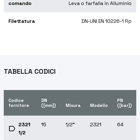
comando
Leva o farfalla in Alluminio
Filettatura
DN-UNI EN 10226-1 Rp
TABELLA CODICI
Codice
DN
PN
fornitore
([mm])
Misura
Modello
([bar])
2321
15
1/2”
2321
64
label
1/2