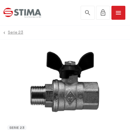
search
lock
menu
Serie 23
SERIE 23