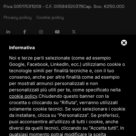
P.iva 00517031209 - C.F. 00584320378
Cap. Soc. €250.000
Privacy policy
Cookie policy
language
ITALIANO
Informativa
Noi e terze parti selezionate (come ad esempio
Google, Facebook, LinkedIn, ecc.) utilizziamo cookie o
download
tecnologie simili per finalità tecniche e, con il tuo
Catalogo Stima
consenso, anche per altre finalità come ad esempio
download
per mostrati annunci personalizzati e non
Politica qualità e sicurezza
personalizzati più utili per te, come specificato nella
cookie policy
.
Chiudendo questo banner con la
crocetta o cliccando su "Rifiuta", verranno utilizzati
solamente cookie tecnici. Se vuoi selezionare i cookie
da installare, clicca su "Personalizza". Se preferisci,
puoi acconsentire all'utilizzo di tutti i cookie, anche
diversi da quelli tecnici, cliccando su "Accetta tutti". In
qualsiasi momento potrai modificare la scelta
Questo sito è protetto da Google reCAPTCHA v3,
Privacy Policy
e