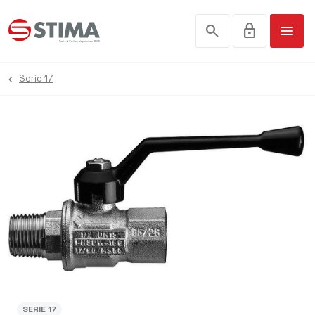
search
lock
menu
Serie 17
SERIE 17