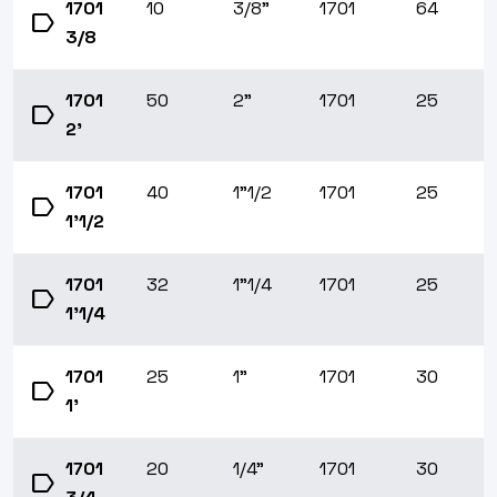
1701
10
3/8"
1701
64
label
3/8
1701
50
2"
1701
25
label
2'
1701
40
1"1/2
1701
25
label
1'1/2
1701
32
1"1/4
1701
25
label
1'1/4
1701
25
1"
1701
30
label
1'
1701
20
1/4"
1701
30
label