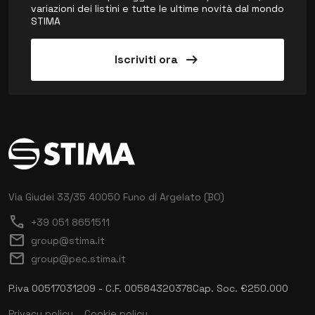
variazioni dei listini e tutte le ultime novità dal mondo
STIMA
arrow_right_alt
Iscriviti ora
Via Giudei 33/35
40050 Funo di Argelato (BO)
call
+39 051 8651511
mail
group@stima.it
mail
group@pec.stima.it
P.iva 00517031209 - C.F. 00584320378
Cap. Soc. €250.000
Privacy policy
Cookie policy