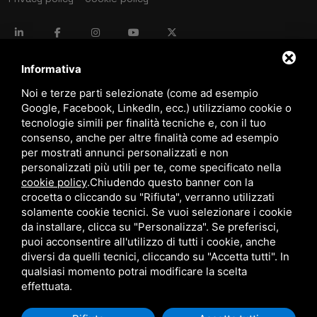
language
ITALIANO
Informativa
Noi e terze parti selezionate (come ad esempio
Google, Facebook, LinkedIn, ecc.) utilizziamo cookie o
download
tecnologie simili per finalità tecniche e, con il tuo
Catalogo Stima
consenso, anche per altre finalità come ad esempio
download
per mostrati annunci personalizzati e non
Politica qualità e sicurezza
personalizzati più utili per te, come specificato nella
cookie policy
.
Chiudendo questo banner con la
crocetta o cliccando su "Rifiuta", verranno utilizzati
solamente cookie tecnici. Se vuoi selezionare i cookie
da installare, clicca su "Personalizza". Se preferisci,
puoi acconsentire all'utilizzo di tutti i cookie, anche
diversi da quelli tecnici, cliccando su "Accetta tutti". In
qualsiasi momento potrai modificare la scelta
Questo sito è protetto da Google reCAPTCHA v3,
Privacy Policy
e
Terms of Service
di Google.
effettuata.