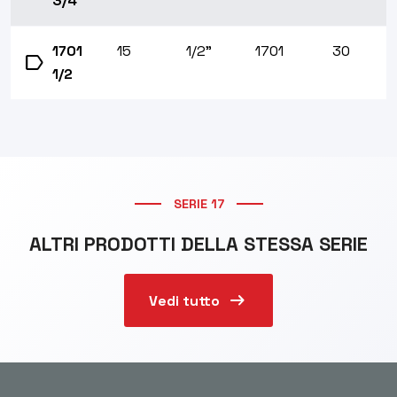
3/4
1701
15
1/2"
1701
30
label
1/2
SERIE 17
ALTRI PRODOTTI DELLA STESSA SERIE
arrow_right_alt
Vedi tutto