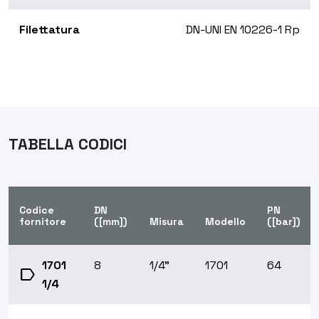
Filettatura
DN-UNI EN 10226-1 Rp
TABELLA CODICI
Codice
DN
PN
fornitore
([mm])
Misura
Modello
([bar])
1701
8
1/4"
1701
64
label
1/4