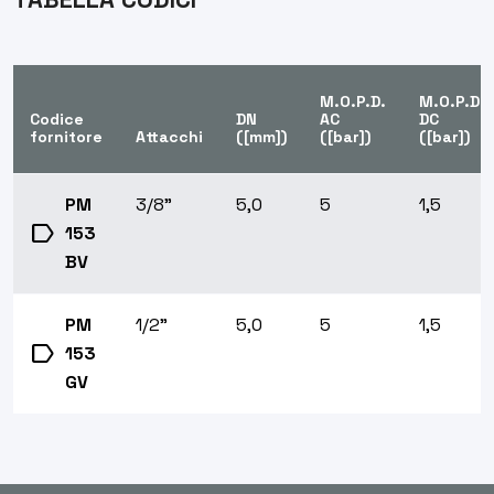
M.O.P.D.
M.O.P.D.
Codice
DN
AC
DC
fornitore
Attacchi
([mm])
([bar])
([bar])
PM
3/8”
5,0
5
1,5
label
153
BV
PM
1/2”
5,0
5
1,5
label
153
GV