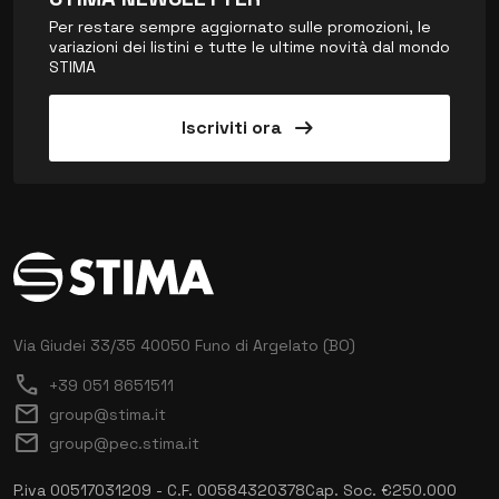
Per restare sempre aggiornato sulle promozioni, le
variazioni dei listini e tutte le ultime novità dal mondo
STIMA
arrow_right_alt
Iscriviti ora
Via Giudei 33/35
40050 Funo di Argelato (BO)
call
+39 051 8651511
mail
group@stima.it
mail
group@pec.stima.it
P.iva 00517031209 - C.F. 00584320378
Cap. Soc. €250.000