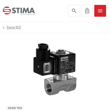
search
lock
menu
Serie 153
SERIE 153