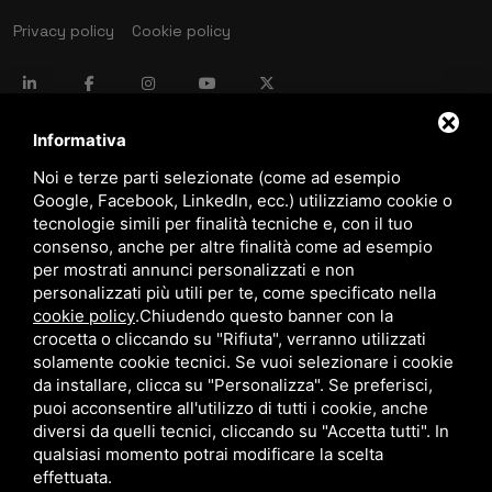
Privacy policy
Cookie policy
language
ITALIANO
Informativa
Noi e terze parti selezionate (come ad esempio
Google, Facebook, LinkedIn, ecc.) utilizziamo cookie o
download
tecnologie simili per finalità tecniche e, con il tuo
Catalogo Stima
consenso, anche per altre finalità come ad esempio
download
per mostrati annunci personalizzati e non
Politica qualità e sicurezza
personalizzati più utili per te, come specificato nella
cookie policy
.
Chiudendo questo banner con la
crocetta o cliccando su "Rifiuta", verranno utilizzati
solamente cookie tecnici. Se vuoi selezionare i cookie
da installare, clicca su "Personalizza". Se preferisci,
puoi acconsentire all'utilizzo di tutti i cookie, anche
diversi da quelli tecnici, cliccando su "Accetta tutti". In
qualsiasi momento potrai modificare la scelta
Questo sito è protetto da Google reCAPTCHA v3,
Privacy Policy
e
Terms of Service
di Google.
effettuata.