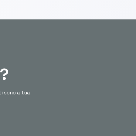
ù?
ti sono a tua