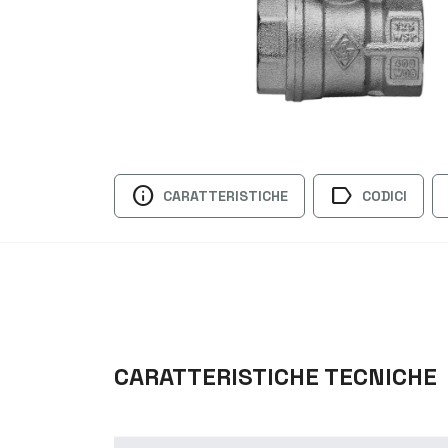
info
label
CARATTERISTICHE
CODICI
CARATTERISTICHE TECNICHE