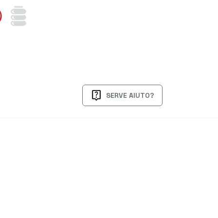
live_help
SERVE AIUTO?