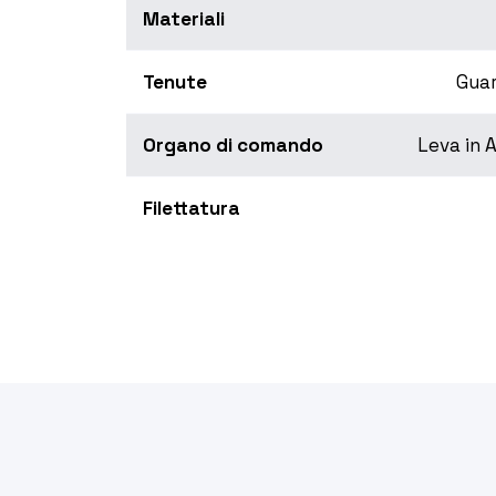
Materiali
Tenute
Guar
Organo di comando
Leva in A
Filettatura