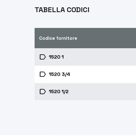
TABELLA CODICI
Codice fornitore
label
1520 1
label
1520 3/4
label
1520 1/2