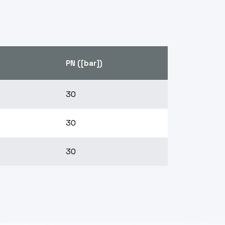
o
PN ([bar])
30
30
30