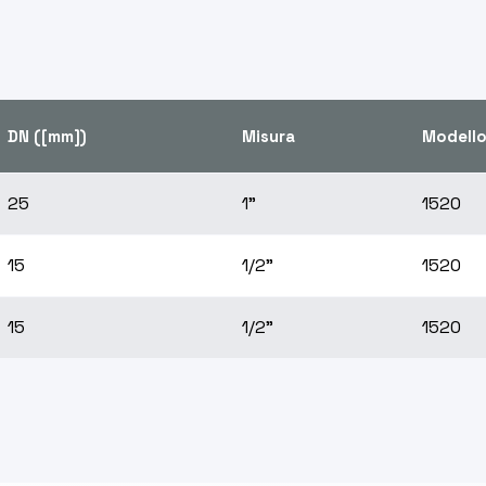
DN ([mm])
Misura
Modell
25
1”
1520
15
1/2”
1520
15
1/2"
1520