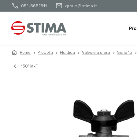
call
mail
051-8651511
group@stima.it
Pro
home
Home
Prodotti
Fluidica
Valvole a sfera
Serie 15
navigate_before
1501 M-F