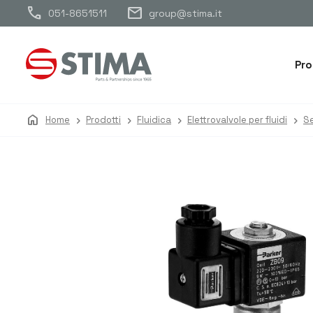
call
mail
051-8651511
group@stima.it
Pro
home
Home
Prodotti
Fluidica
Elettrovalvole per fluidi
Se