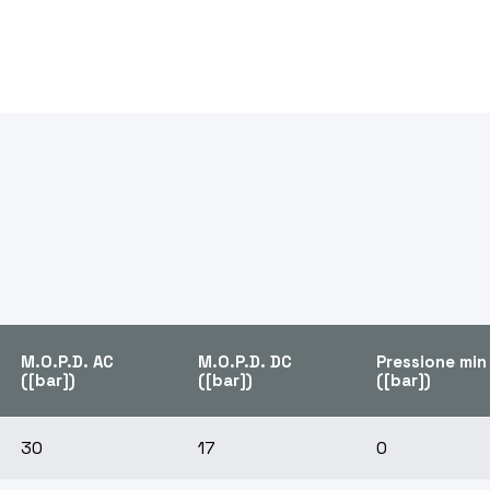
M.O.P.D. AC
M.O.P.D. DC
Pressione min
([bar])
([bar])
([bar])
30
17
0