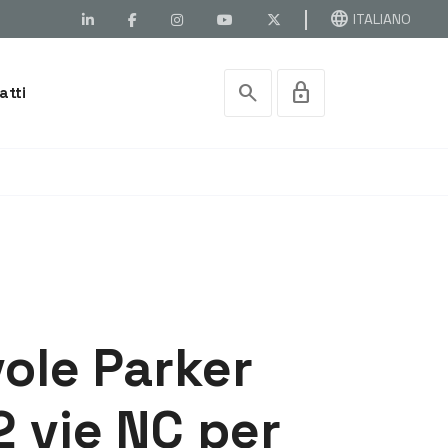
language
ITALIANO
search
lock
atti
vole Parker
2 vie NC per