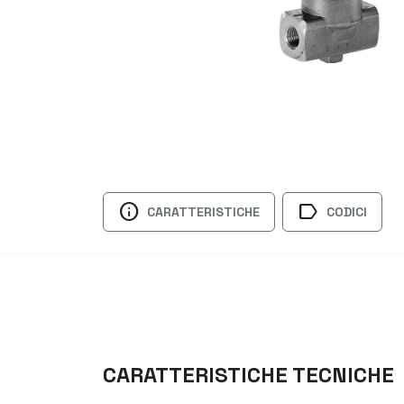
info
label
CARATTERISTICHE
CODICI
CARATTERISTICHE TECNICHE