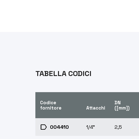
TABELLA CODICI
Codice
DN
fornitore
Attacchi
([mm])
label
004410
1/4”
2,5