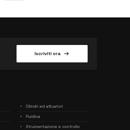
arrow_right_alt
Iscriviti ora
Cilindri ed attuatori
Fluidica
Strumentazione e controllo