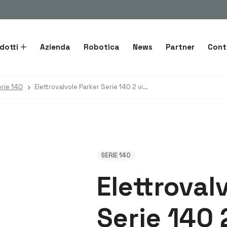
dotti
Azienda
Robotica
News
Partner
Cont
rie 140
Elettrovalvole Parker Serie 140 2 vie NC per riscaldamento
SERIE 140
Elettroval
Serie 140 