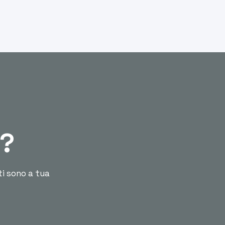
ù?
ti sono a tua