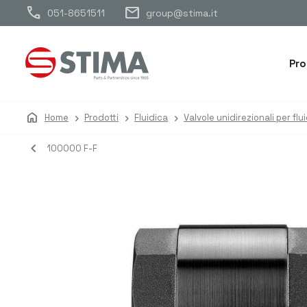
call
mail
051-8651511
group@stima.it
Pro
home
Home
Prodotti
Fluidica
Valvole unidirezionali per flui
navigate_before
100000 F-F