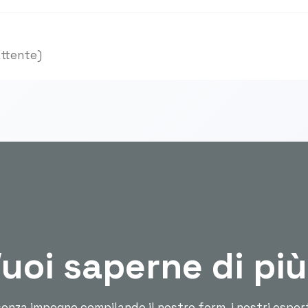
attente)
uoi saperne di pi
enza impegno compilando il nostro form, i nostri esper