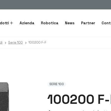
dotti
Azienda
Robotica
News
Partner
Cont
di
Serie 100
100200 F-F
SERIE 100
100200 F-