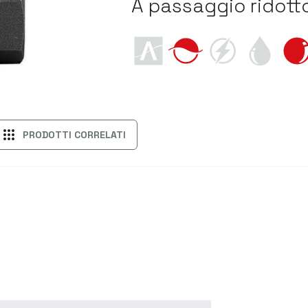
A passaggio ridott
apps
PRODOTTI CORRELATI