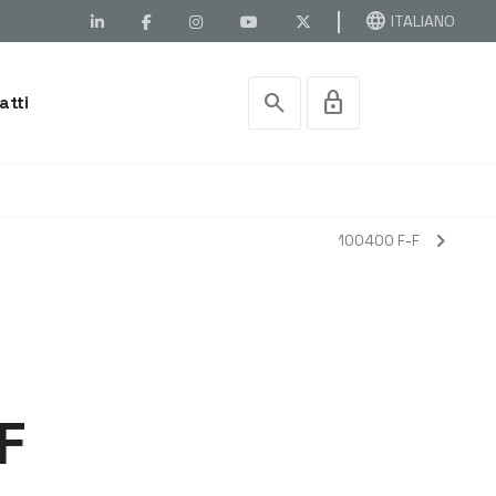
language
ITALIANO
search
lock
atti
chevron_right
100400 F-F
F