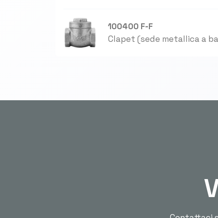
100400 F-F
Clapet (sede metallica a b
V
Contattaci s