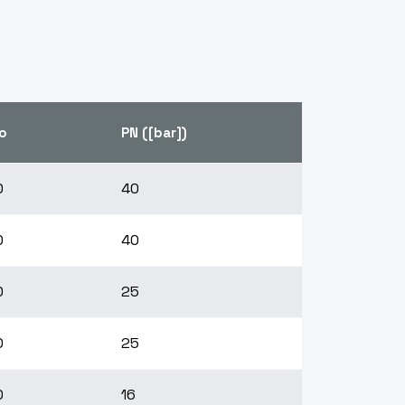
o
PN ([bar])
0
40
0
40
0
25
0
25
0
16