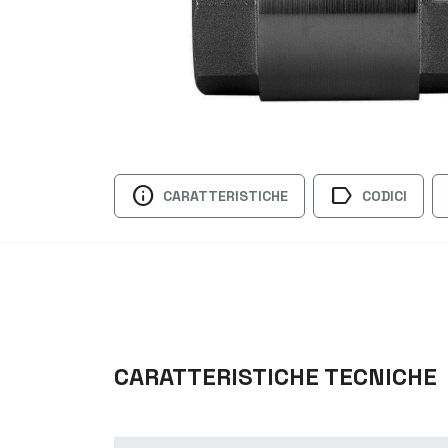
info
label
CARATTERISTICHE
CODICI
CARATTERISTICHE TECNICHE