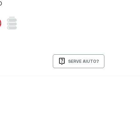
o
live_help
SERVE AIUTO?