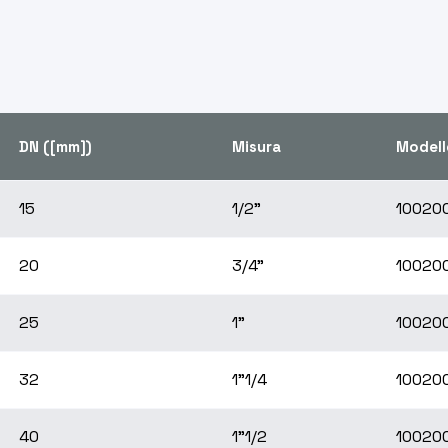
DN ([mm])
Misura
Modell
15
1/2"
10020
20
3/4"
10020
25
1"
10020
32
1"1/4
10020
40
1"1/2
10020