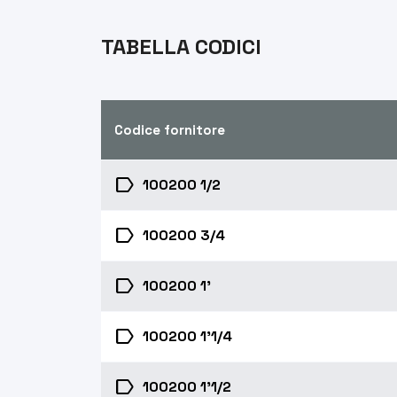
TABELLA CODICI
Codice fornitore
label
100200 1/2
label
100200 3/4
label
100200 1'
label
100200 1'1/4
label
100200 1'1/2