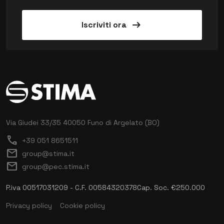
arrow_right_alt
Iscriviti ora
Via Giudei 33/35
40050 Funo di Argelato (BO)
call
+39 051 8651511
mail
group@stima.it
mail
group@pec.stima.it
P.iva 00517031209 - C.F. 00584320378
Cap. Soc. €250.000
Privacy policy
Cookie policy