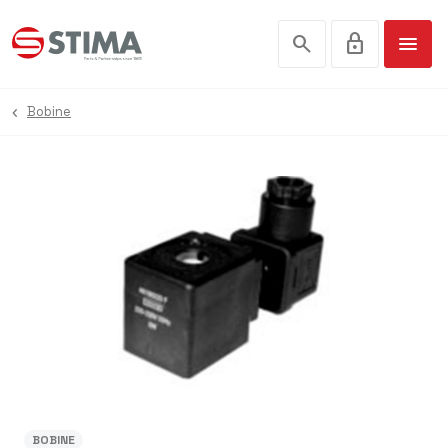
search
lock
menu
Bobine
BOBINE