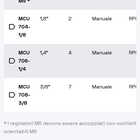
M5 *
MCU
1,8"
2
Manuale
RP0
label
704-
1/8
MCU
1,4"
4
Manuale
RP0
label
706-
1/4
MCU
3/8"
7
Manuale
RP0
label
708-
3/8
* I regolatori M5 devono essere accoppiati con occhielli
orientabili M6