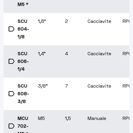
M5 *
SCU
1,8"
2
Cacciavite
RP0
label
604-
1/8
SCU
1,4"
4
Cacciavite
RP0
label
606-
1/4
SCU
3/8"
7
Cacciavite
RP0
label
608-
3/8
MCU
M5
1,5
Manuale
RP0
label
702-