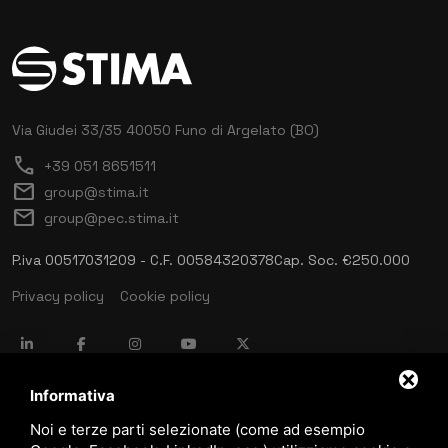
Via Giudei 33/35
40050 Funo di Argelato (BO)
call
+39 051 8651511
mail
group@stima.it
mail
group@pec.stima.it
P.iva 00517031209 - C.F. 00584320378
Cap. Soc. €250.000
Privacy policy
Cookie policy
language
ITALIANO
Informativa
Noi e terze parti selezionate (come ad esempio