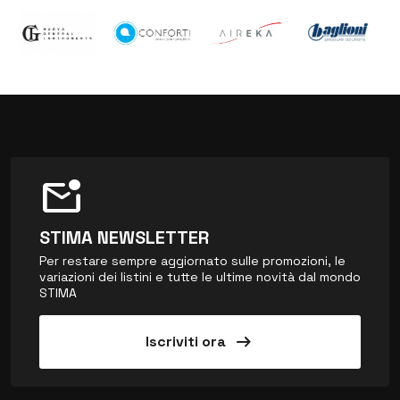
mark_email_unread
STIMA NEWSLETTER
Per restare sempre aggiornato sulle promozioni, le
variazioni dei listini e tutte le ultime novità dal mondo
STIMA
arrow_right_alt
Iscriviti ora