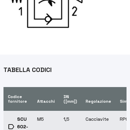
TABELLA CODICI
Codice
DN
fornitore
Attacchi
([mm])
Regolazione
Simb
SCU
M5
1,5
Cacciavite
RP0
label
602-